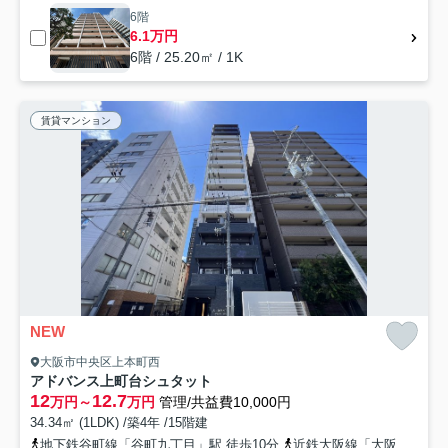
6階
6.1万円
6階 / 25.20㎡ / 1K
賃貸マンション
NEW
大阪市中央区上本町西
アドバンス上町台シュタット
12
12.7
万円～
万円
管理/共益費10,000円
34.34㎡ (1LDK) /築4年 /15階建
地下鉄谷町線「谷町九丁目」駅 徒歩10分
近鉄大阪線「大阪上本町」駅 徒歩8分