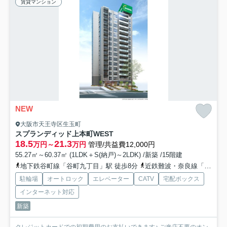
賃貸マンション
NEW
大阪市天王寺区生玉町
スプランディッド上本町WEST
18.5
21.3
万円～
万円
管理/共益費12,000円
55.27㎡～60.37㎡ (1LDK＋S(納戸)～2LDK) /新築 /15階建
地下鉄谷町線「谷町九丁目」駅 徒歩8分
近鉄難波・奈良線「大阪上本町」駅 徒歩12分
駐輪場
オートロック
エレベーター
CATV
宅配ボックス
インターネット対応
新築