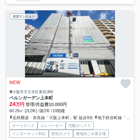
賃貸マンション
NEW
大阪市天王寺区東高津町
ベルンガーデン上本町
24
万円
管理/共益費10,000円
60.29㎡ (2LDK) /築2年 /10階建
近鉄難波・奈良線「大阪上本町」駅 徒歩9分
地下鉄谷町線「谷町九丁目」駅 徒歩8分
オートロック
エレベーター
宅配ボックス
インターネット対応
防犯カメラ
敷地内ごみ置き場