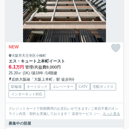
NEW
大阪市天王寺区小橋町
エス・キュート上本町イースト
6.1
万円
管理/共益費8,000円
25.20㎡ (1K) /築18年 /14階建
近鉄大阪線「大阪上本町」駅 徒歩9分
駐輪場
オートロック
エレベーター
CATV
宅配ボックス
インターネット対応
クレジットカードで初期費用のお支払いができます♪ ご来店不要のオン
ライン内見・契約も実施しております！ 送迎サービス（一...
もっと見る
募集中の部屋