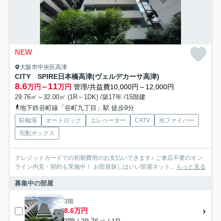
NEW
大阪市中央区高津
CITY SPIRE日本橋高津(ヴェルデカーサ高津)
8.6
11
万円～
万円
管理/共益費10,000円～12,000円
29.76㎡～32.00㎡ (1R～1DK) /築17年 /15階建
地下鉄谷町線「谷町九丁目」駅 徒歩9分
駐輪場
オートロック
エレベーター
CATV
光ファイバー
宅配ボックス
クレジットカードでの初期費用のお支払いできます♪ ご来店不要のオン
ライン内見・契約も実施中！ お部屋探しはいい部屋ネット...
もっと見る
募集中の部屋
3階
8.6万円
3階 / 29.76㎡ / 1R