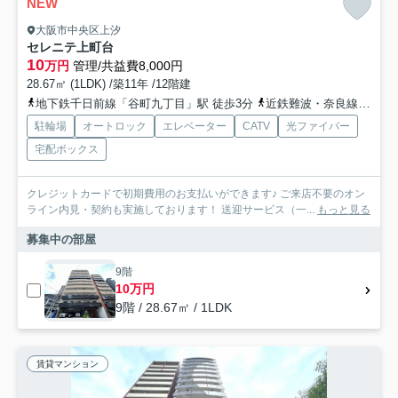
NEW
大阪市中央区上汐
セレニテ上町台
10
万円
管理/共益費8,000円
28.67㎡ (1LDK) /築11年 /12階建
地下鉄千日前線「谷町九丁目」駅 徒歩3分
近鉄難波・奈良線「大阪上本町」駅 徒歩9分
駐輪場
オートロック
エレベーター
CATV
光ファイバー
宅配ボックス
クレジットカードで初期費用のお支払いができます♪ ご来店不要のオン
ライン内見・契約も実施しております！ 送迎サービス（一...
もっと見る
募集中の部屋
9階
10万円
9階 / 28.67㎡ / 1LDK
賃貸マンション