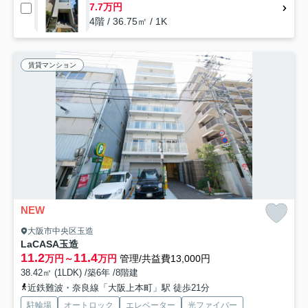
7.7万円
4階 / 36.75㎡ / 1K
賃貸マンション
NEW
大阪市中央区玉造
LaCASA玉造
11.2
11.4
万円～
万円
管理/共益費13,000円
38.42㎡ (1LDK) /築6年 /8階建
近鉄難波・奈良線「大阪上本町」駅 徒歩21分
駐輪場
オートロック
エレベーター
光ファイバー