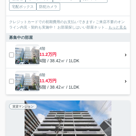
宅配ボックス
防犯カメラ
クレジットカードでの初期費用のお支払いできます♪ ご来店不要のオン
ライン内見・契約も実施中！ お部屋探しはいい部屋ネット...
もっと見る
募集中の部屋
4階
11.2万円
4階 / 38.42㎡ / 1LDK
6階
11.4万円
6階 / 38.42㎡ / 1LDK
賃貸マンション