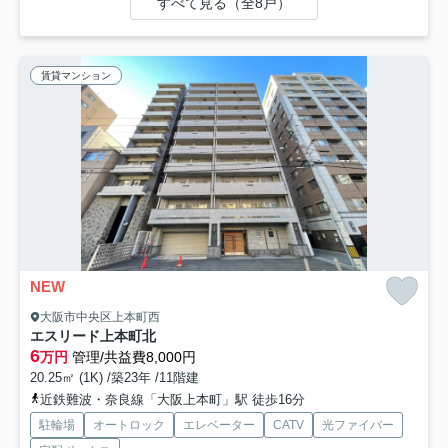
すべて見る（全8戸）
賃貸マンション
NEW
大阪市中央区上本町西
エスリード上本町北
6
万円
管理/共益費8,000円
20.25㎡ (1K) /築23年 /11階建
近鉄難波・奈良線「大阪上本町」駅 徒歩16分
駐輪場
オートロック
エレベーター
CATV
光ファイバー