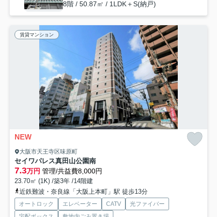
8階 / 50.87㎡ / 1LDK＋S(納戸)
賃貸マンション
NEW
大阪市天王寺区味原町
セイワパレス真田山公園南
7.3
万円
管理/共益費8,000円
23.70㎡ (1K) /築3年 /14階建
近鉄難波・奈良線「大阪上本町」駅 徒歩13分
オートロック
エレベーター
CATV
光ファイバー
宅配ボックス
敷地内ごみ置き場