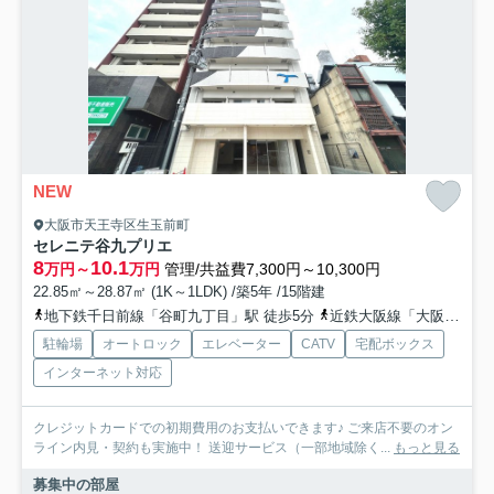
NEW
大阪市天王寺区生玉前町
セレニテ谷九プリエ
8
10.1
万円～
万円
管理/共益費7,300円～10,300円
22.85㎡～28.87㎡ (1K～1LDK) /築5年 /15階建
地下鉄千日前線「谷町九丁目」駅 徒歩5分
近鉄大阪線「大阪上本町」駅 徒歩8分
駐輪場
オートロック
エレベーター
CATV
宅配ボックス
インターネット対応
クレジットカードでの初期費用のお支払いできます♪ ご来店不要のオン
ライン内見・契約も実施中！ 送迎サービス（一部地域除く...
もっと見る
募集中の部屋