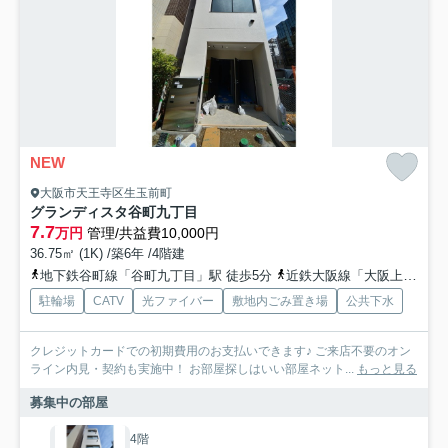
NEW
大阪市天王寺区生玉前町
グランディスタ谷町九丁目
7.7
万円
管理/共益費10,000円
36.75㎡ (1K) /築6年 /4階建
地下鉄谷町線「谷町九丁目」駅 徒歩5分
近鉄大阪線「大阪上本町」駅 徒歩8分
駐輪場
CATV
光ファイバー
敷地内ごみ置き場
公共下水
クレジットカードでの初期費用のお支払いできます♪ ご来店不要のオン
ライン内見・契約も実施中！ お部屋探しはいい部屋ネット...
もっと見る
募集中の部屋
4階