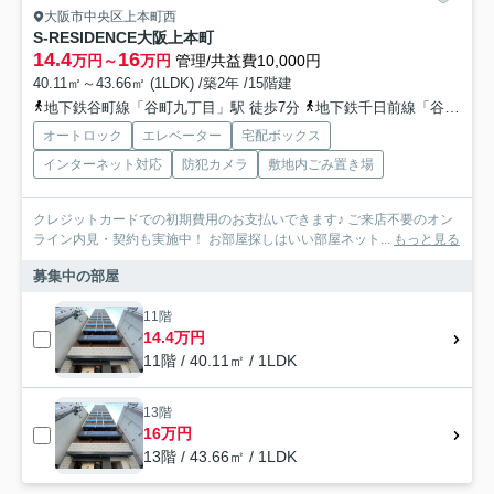
大阪市中央区上本町西
S-RESIDENCE大阪上本町
14.4
16
万円～
万円
管理/共益費10,000円
40.11㎡～43.66㎡ (1LDK) /築2年 /15階建
地下鉄谷町線「谷町九丁目」駅 徒歩7分
地下鉄千日前線「谷町九丁目」駅 徒歩7分
オートロック
エレベーター
宅配ボックス
インターネット対応
防犯カメラ
敷地内ごみ置き場
クレジットカードでの初期費用のお支払いできます♪ ご来店不要のオン
ライン内見・契約も実施中！ お部屋探しはいい部屋ネット...
もっと見る
募集中の部屋
11階
14.4万円
11階 / 40.11㎡ / 1LDK
13階
16万円
13階 / 43.66㎡ / 1LDK