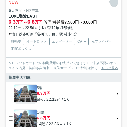
NEW
大阪市中央区高津
LUXE難波EAST
6.3
6.8
万円～
万円
管理/共益費7,500円～8,000円
22.12㎡～22.56㎡ (1K) /築12年 /15階建
地下鉄谷町線「谷町九丁目」駅 徒歩5分
駐輪場
オートロック
エレベーター
CATV
光ファイバー
宅配ボックス
クレジットカードでの初期費用のお支払いできます♪ ご来店不要のオン
ライン内見・契約も実施中！ 送迎サービス（一部地域除く...
もっと見る
募集中の部屋
5階
6.3万円
5階 / 22.12㎡ / 1K
14階
6.8万円
14階 / 22.56㎡ / 1K