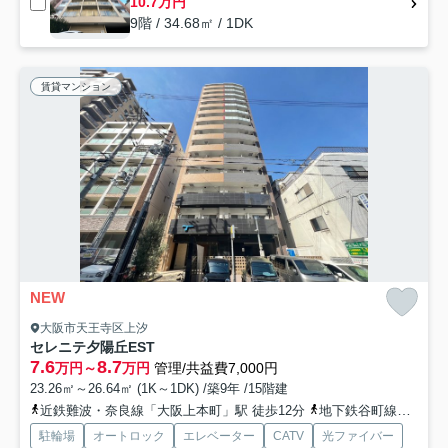
10.7万円
9階 / 34.68㎡ / 1DK
賃貸マンション
NEW
大阪市天王寺区上汐
セレニテ夕陽丘EST
7.6
8.7
万円～
万円
管理/共益費7,000円
23.26㎡～26.64㎡ (1K～1DK) /築9年 /15階建
近鉄難波・奈良線「大阪上本町」駅 徒歩12分
地下鉄谷町線「谷町九丁目」駅 徒歩12分
駐輪場
オートロック
エレベーター
CATV
光ファイバー