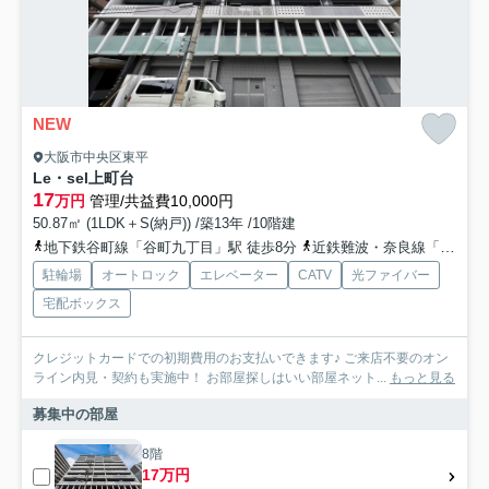
NEW
大阪市中央区東平
Le・sel上町台
17
万円
管理/共益費10,000円
50.87㎡ (1LDK＋S(納戸)) /築13年 /10階建
地下鉄谷町線「谷町九丁目」駅 徒歩8分
近鉄難波・奈良線「大阪上本町」駅 徒歩9分
駐輪場
オートロック
エレベーター
CATV
光ファイバー
宅配ボックス
クレジットカードでの初期費用のお支払いできます♪ ご来店不要のオン
ライン内見・契約も実施中！ お部屋探しはいい部屋ネット...
もっと見る
募集中の部屋
8階
17万円