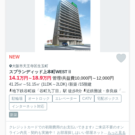
NEW
大阪市天王寺区生玉町
スプランディッド上本町WESTⅡ
14.1
18.9
万円～
万円
管理/共益費10,000円～12,000円
41.25㎡～51.15㎡ (1LDK～2LDK) /新築 /15階建
地下鉄谷町線「谷町九丁目」駅 徒歩8分
近鉄難波・奈良線「大阪上本町」駅 徒歩12分
駐輪場
オートロック
エレベーター
CATV
宅配ボックス
インターネット対応
新築
クレジットカードでの初期費用のお支払いできます♪ ご来店不要のオン
ライン内見・契約も実施中！ お部屋探しはいい部屋ネット...
もっと見る