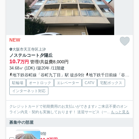
NEW
大阪市天王寺区上汐
ノステルコート夕陽丘
10.7
万円
管理/共益費8,000円
34.68㎡ (1DK) /築20年 /11階建
地下鉄谷町線「谷町九丁目」駅 徒歩9分
地下鉄千日前線「谷町九丁目」駅 徒歩9分
駐輪場
オートロック
エレベーター
CATV
宅配ボックス
インターネット対応
クレジットカードで初期費用のお支払いができます♪ ご来店不要のオン
ライン内見・契約も実施しております！ 送迎サービス（一...
もっと見る
募集中の部屋
9階