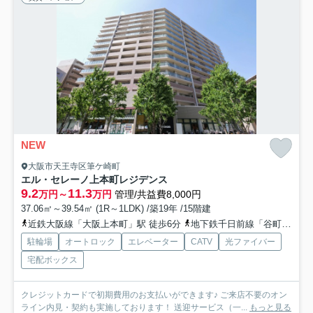
NEW
大阪市天王寺区筆ケ崎町
エル・セレーノ上本町レジデンス
9.2
11.3
万円～
万円
管理/共益費8,000円
37.06㎡～39.54㎡ (1R～1LDK) /築19年 /15階建
近鉄大阪線「大阪上本町」駅 徒歩6分
地下鉄千日前線「谷町九丁目」駅 徒歩7分
駐輪場
オートロック
エレベーター
CATV
光ファイバー
宅配ボックス
クレジットカードで初期費用のお支払いができます♪ ご来店不要のオン
ライン内見・契約も実施しております！ 送迎サービス（一...
もっと見る