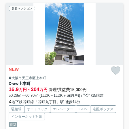
賃貸マンション
NEW
大阪市天王寺区上本町
Draw上本町
16.9
204
万円～
万円
管理/共益費15,000円
50.28㎡～60.70㎡ (1LDK～1LDK＋S(納戸)) /予定 /15階建
地下鉄谷町線「谷町九丁目」駅 徒歩14分
駐輪場
オートロック
エレベーター
CATV
宅配ボックス
インターネット対応
新築