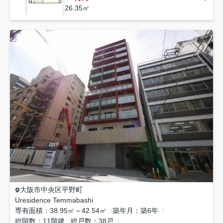
26.35㎡
大阪市中央区
平野町
Uresidence Temmabashi
専有面積
38.95㎡～42.54㎡
築年月
築6年
総階数
11階建
総戸数
38戸