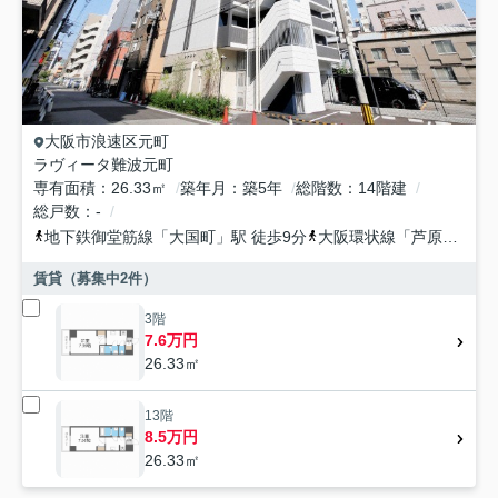
大阪市浪速区
元町
ラヴィータ難波元町
専有面積
26.33㎡
築年月
築5年
総階数
14階建
総戸数
-
地下鉄御堂筋線
「
大国町
」駅 徒歩9分
大阪環状線
「
芦原橋
」駅 
賃貸（募集中
2
件）
3階
7.6万円
26.33㎡
13階
8.5万円
26.33㎡