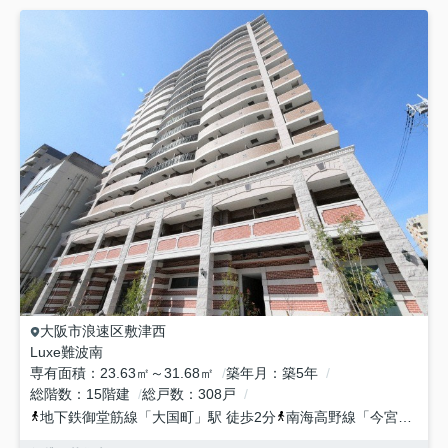
大阪市浪速区
敷津西
Luxe難波南
専有面積
23.63㎡～31.68㎡
築年月
築5年
総階数
15階建
総戸数
308戸
地下鉄御堂筋線
「
大国町
」駅 徒歩2分
南海高野線
「
今宮戎
」駅 