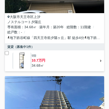
大阪市天王寺区
上汐
ノステルコート夕陽丘
専有面積
34.68㎡
築年月
築20年
総階数
11階建
総戸数
-
地下鉄谷町線
「
四天王寺前夕陽ヶ丘
」駅 徒歩4分
地下鉄谷町線
賃貸（募集中
1
件）
9階
10.7万円
34.68㎡