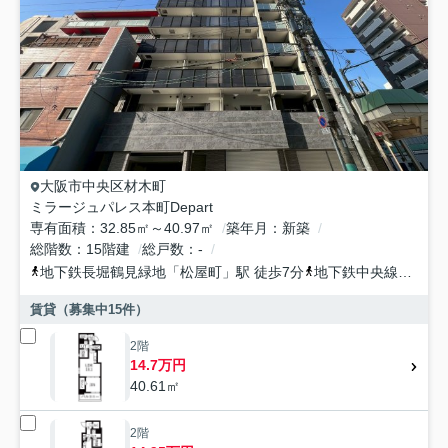
大阪市中央区
材木町
ミラージュパレス本町Depart
専有面積
32.85㎡～40.97㎡
築年月
新築
総階数
15階建
総戸数
-
地下鉄長堀鶴見緑地
「
松屋町
」駅 徒歩7分
地下鉄中央線
「
堺筋
賃貸（募集中
15
件）
2階
14.7万円
40.61㎡
2階