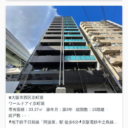
大阪市西区
京町堀
ワールドアイ京町堀
専有面積
33.27㎡
築年月
築3年
総階数
15階建
総戸数
-
地下鉄千日前線
「
阿波座
」駅 徒歩6分
京阪電鉄中之島線
「
中之