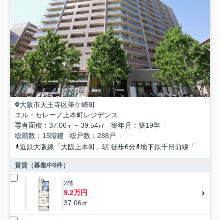
大阪市天王寺区
筆ケ崎町
エル・セレーノ上本町レジデンス
専有面積
37.06㎡～39.54㎡
築年月
築19年
総階数
15階建
総戸数
288戸
近鉄大阪線
「
大阪上本町
」駅 徒歩6分
地下鉄千日前線
「
谷町九
賃貸（募集中
8
件）
2階
9.2万円
37.06㎡