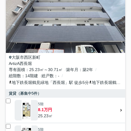
大阪市西区
新町
ArtizA西長堀
専有面積
25.23㎡～30.71㎡
築年月
築2年
総階数
14階建
総戸数
-
地下鉄長堀鶴見緑地
「
西長堀
」駅 徒歩5分
地下鉄長堀鶴見緑地
賃貸（募集中
5
件）
5階
8.1万円
25.23㎡
5階