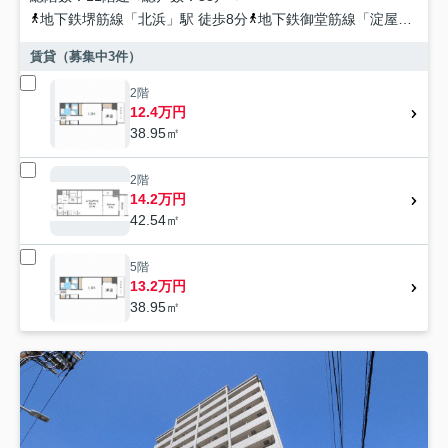
地下鉄堺筋線
「
北浜
」駅 徒歩8分
地下鉄御堂筋線
「
淀屋橋
」駅 
賃貸（募集中
3
件）
2階
12.4万円
38.95㎡
2階
14.2万円
42.54㎡
5階
13.2万円
38.95㎡