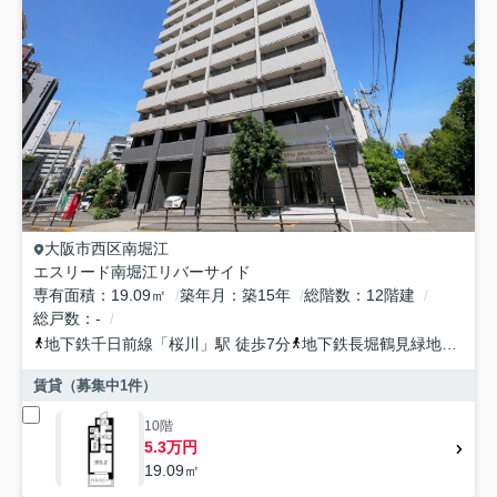
大阪市西区
南堀江
エスリード南堀江リバーサイド
専有面積
19.09㎡
築年月
築15年
総階数
12階建
総戸数
-
地下鉄千日前線
「
桜川
」駅 徒歩7分
地下鉄長堀鶴見緑地
「
ドー
賃貸（募集中
1
件）
10階
5.3万円
19.09㎡