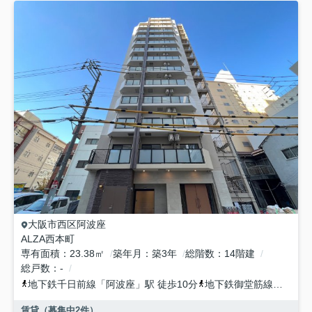
大阪市西区
阿波座
ALZA西本町
専有面積
23.38㎡
築年月
築3年
総階数
14階建
総戸数
-
地下鉄千日前線
「
阿波座
」駅 徒歩10分
地下鉄御堂筋線
「
本町
」
賃貸（募集中
2
件）