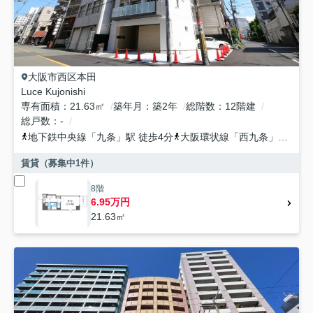
大阪市西区
本田
Luce Kujonishi
専有面積
21.63㎡
築年月
築2年
総階数
12階建
総戸数
-
地下鉄中央線
「
九条
」駅 徒歩4分
大阪環状線
「
西九条
」駅 徒歩15分
賃貸（募集中
1
件）
8階
6.95万円
21.63㎡