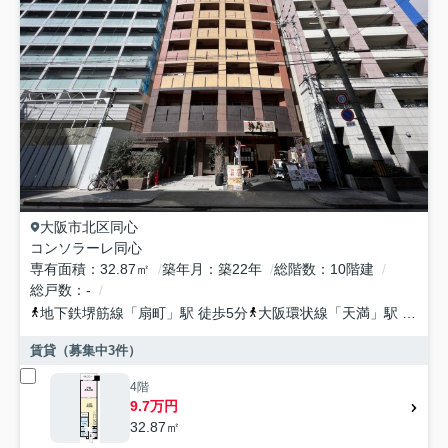
大阪市北区
同心
コンソラーレ同心
専有面積
32.87㎡
築年月
築22年
総階数
10階建
総戸数
-
地下鉄堺筋線
「
扇町
」駅 徒歩5分
大阪環状線
「
天満
」駅 徒歩5分
賃貸（募集中
3
件）
4階
9.7万円
32.87㎡