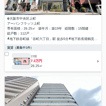
大阪市中央区
上町
アーバンフラッツ上町
専有面積
26.25㎡
築年月
築19年
総階数
15階建
総戸数
112戸
地下鉄谷町線
「
谷町六丁目
」駅 徒歩5分
地下鉄長堀鶴見緑地
「
賃貸（募集中
1
件）
15階
7.3万円
26.25㎡