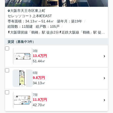
大阪市天王寺区
東上町
セレッソコート上本町EAST
専有面積
34.13㎡～51.44㎡
築年月
築19年
総階数
11階建
総戸数
105戸
大阪環状線
「
鶴橋
」駅 徒歩2分
近鉄大阪線
「
鶴橋
」駅 徒歩2分
賃貸（募集中
3
件）
3階
13.4万円
51.44㎡
6階
9.8万円
34.13㎡
7階
11.9万円
42.70㎡