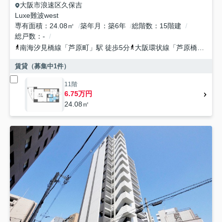
大阪市浪速区
久保吉
Luxe難波west
専有面積
24.08㎡
築年月
築6年
総階数
15階建
総戸数
-
南海汐見橋線
「
芦原町
」駅 徒歩5分
大阪環状線
「
芦原橋
」駅 徒
賃貸（募集中
1
件）
11階
6.75万円
24.08㎡