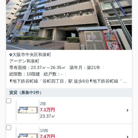
大阪市中央区
和泉町
アーデン和泉町
専有面積
23.37㎡～26.35㎡
築年月
築21年
総階数
10階建
総戸数
-
地下鉄谷町線
「
谷町四丁目
」駅 徒歩6分
地下鉄谷町線
「
谷町六
賃貸（募集中
2
件）
2階
7.1万円
23.37㎡
10階
7.4万円