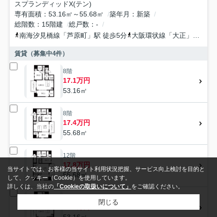
スプランディッドX(テン)
専有面積
53.16㎡～55.68㎡
築年月
新築
総階数
15階建
総戸数
-
南海汐見橋線
「
芦原町
」駅 徒歩5分
大阪環状線
「
大正
」駅 徒歩10分
賃貸（募集中
4
件）
8階
17.1万円
53.16㎡
8階
17.4万円
55.68㎡
12階
17.8万円
当サイトでは、お客様の当サイト利用状況把握、サービス向上検討を目的と
55.68㎡
して、クッキー（Cookie）を使用しています。
詳しくは、当社の
「Cookieの取扱いについて」
をご確認ください。
13階
閉じる
17.6万円