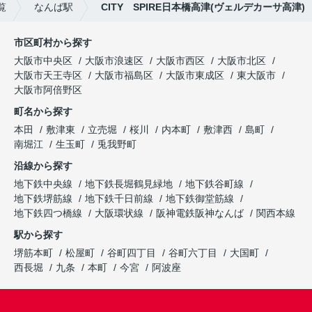
覧
なんば駅
CITY SPIRE日本橋高津(ヴェルデカーサ高津)
市区町村から探す
大阪市中央区
大阪市浪速区
大阪市西区
大阪市北区
大阪市天王寺区
大阪市福島区
大阪市東成区
東大阪市
大阪市阿倍野区
町名から探す
本田
敷津東
立売堀
桜川
内本町
敷津西
島町
南堀江
生玉町
兎我野町
沿線から探す
地下鉄中央線
地下鉄長堀鶴見緑地
地下鉄谷町線
地下鉄堺筋線
地下鉄千日前線
地下鉄御堂筋線
地下鉄四つ橋線
大阪環状線
阪神電鉄阪神なんば
関西本線
駅から探す
堺筋本町
松屋町
谷町四丁目
谷町六丁目
大国町
西長堀
九条
本町
今宮
阿波座