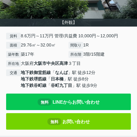
【外観】
8.6万円～11万円 管理/共益費 10,000円～12,000円
賃料
29.76㎡～32.00㎡
1R
面積
間取り
築17年
3階/15階建
築年数
所在階
大阪府
大阪市中央区
高津
３丁目
所在地
地下鉄御堂筋線
「
なんば
」駅 徒歩12分
交通
地下鉄堺筋線
「
日本橋
」駅 徒歩8分
地下鉄谷町線
「
谷町九丁目
」駅 徒歩9分
LINEからお問い合わせ
無料
お問い合わせ
無料