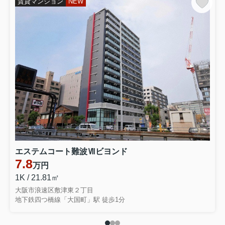
賃貸マンション
NEW
エステムコート難波Ⅶビヨンド
7.8
万円
1K / 21.81㎡
大阪市浪速区敷津東２丁目
地下鉄四つ橋線「大国町」駅 徒歩1分