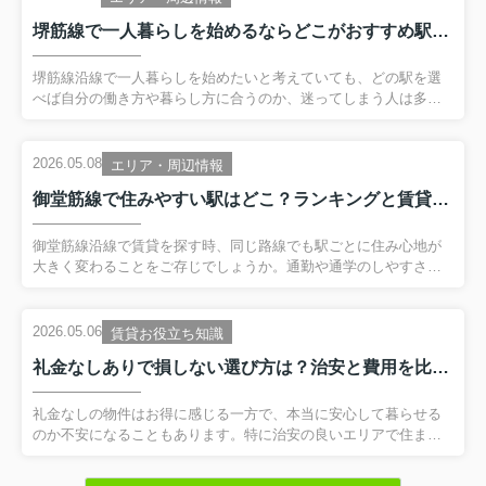
堺筋線で一人暮らしを始めるならどこがおすすめ駅？社会人向けの選び方と沿線の住みやすさ解説
堺筋線沿線で一人暮らしを始めたいと考えていても、どの駅を選
べば自分の働き方や暮らし方に合うのか、迷ってしまう人は多い
ものです。通勤の利便性はもちろん、日常の買い物環境や街の雰
囲気、安全面など、社会人の生活を支える要素はさまざまです。
そこで本記事では、堺筋線の路線としての特徴を押さえながら、
2026.05.08
エリア・周辺情報
一人暮らしにおすすめしやすい駅の考え方や、エリアごとの違い
御堂筋線で住みやすい駅はどこ？ランキングと賃貸選びのコツを解説
を分かりやすく解説します。さらに、実際に住む駅を決める前に
確認しておきたいチェックポイントも整理しました。これから堺
筋線沿線で新生活をスタートさせる社会人の方が、自分に合った
御堂筋線沿線で賃貸を探す時、同じ路線でも駅ごとに住み心地が
駅選びができるよう、順を追って見ていきましょう。 【目次】・
大きく変わることをご存じでしょうか。通勤や通学のしやすさは
堺筋線で一人暮らし...
もちろん、買い物環境や治安、家賃相場まで、少し視点を変える
だけで暮らしやすさはぐっと変わります。そこで本記事では、御
堂筋線の住みやすい駅をランキング形式で整理しながら、単身か
2026.05.06
賃貸お役立ち知識
らファミリーまでそれぞれのライフスタイルに合ったエリア選び
礼金なしありで損しない選び方は？治安と費用を比較して安心の部屋探し
のポイントを分かりやすく解説します。これから賃貸探しを始め
る方も、すでに候補駅がある方も、読み進めていただくことで、
自分に合う駅や間取りのイメージがより具体的になるはずです。
礼金なしの物件はお得に感じる一方で、本当に安心して暮らせる
御堂筋線での新しい暮らしを検討する際の判断材料として、ぜひ
のか不安になることもあります。特に治安の良いエリアで住まい
参考にしてみてくださ...
を探している方にとっては、初期費用と安全性のどちらを優先す
べきか悩みどころです。この記事では、礼金あり・なしの基本的