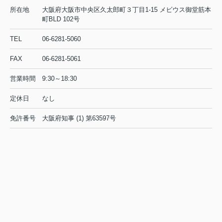
所在地
町店は敷金・礼金0円、ペット飼育可能物件、家具家電付
大阪府大阪市中央区久太郎町３丁目1-15 メビウス御堂筋本
町BLD 102号
き物件などを多数取り扱っている賃貸不動産会社です。
単身、学生や新社会人の方からファミリーの方まで幅広
TEL
06-6281-5060
くお客様のニーズにぴったりな物件をご提案させて頂き
ます。
FAX
06-6281-5061
タワーマンションなどの高級賃貸や法人契約等もお任せ
ください。経験豊富なスタッフがご内覧からご契約、ご
営業時間
9:30～18:30
入居までスムーズにお手伝いさせて頂きます。
遠方にお住まいの方には内覧からご契約まで全てLINE等
定休日
なし
を利用したオンライン内覧・ご契約も可能です！
大阪のお部屋探しは
にお任せく
いい部屋ネット大阪本町店
免許番号
大阪府知事 (1) 第63597号
ださい！