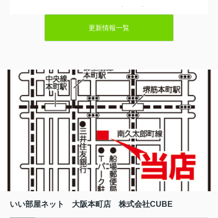
ご不便をおかけいたしますが、何卒ご了承いただきます
ようお願い申し上げます。
更新情報一覧
※休業期間に頂きましたお問い合わせにつきましては、
2026年8月15日（金）以降回答をさせていただきます。
2025.12.17
年末年始のお知らせ
平素は格別のご高配を賜り、誠にありがとうございます。
当店は誠に勝手ながら、年末年始休業日を下記のとおりとさ
せていただきます。
年末年始休業期間：2025年12月27日（土）～2026年1月4日
（日）
ご不便をおかけいたしますが、何卒ご了承いただきますよう
お願い申し上げます。
※休業期間に頂きましたお問い合わせにつきましても、2026
年1月5日（月）以降回答をさせていただきます。
いい部屋ネット 大阪本町店 株式会社CUBE
2022.07.01
大阪の中心地『本町駅』徒歩4分のいい部屋ネット大阪本