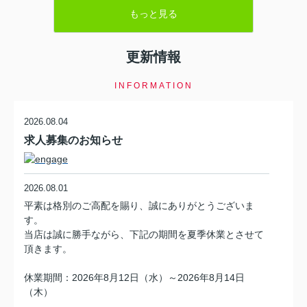
な違いから、実際の費用比較、さらに治安との関係までをわかり
もっと見る
やすく整理します。そのうえで、女性の一人暮らしや子どものい
る家庭でも納得して選べる、礼金と治安のバランスの取り方を具
体的に解説します。最後まで読むことで、自分に合った条件で、
更新情報
無理なく安心して暮らせる部屋探しのコツがつかめるはずです。
【目次】・礼金あり・なしの違いと本当の費用比較・礼金なし物
件が増える背景と治...
INFORMATION
2026.08.04
求人募集のお知らせ
2026.08.01
平素は格別のご高配を賜り、誠にありがとうございま
す。
当店は誠に勝手ながら、下記の期間を夏季休業とさせて
頂きます。
休業期間：2026年8月12日（水）～2026年8月14日
（木）