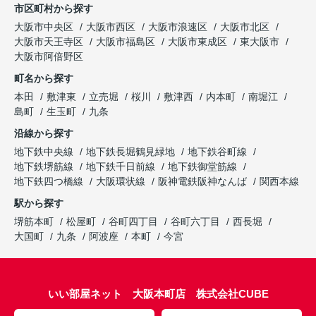
市区町村から探す
大阪市中央区
大阪市西区
大阪市浪速区
大阪市北区
大阪市天王寺区
大阪市福島区
大阪市東成区
東大阪市
大阪市阿倍野区
町名から探す
本田
敷津東
立売堀
桜川
敷津西
内本町
南堀江
島町
生玉町
九条
沿線から探す
地下鉄中央線
地下鉄長堀鶴見緑地
地下鉄谷町線
地下鉄堺筋線
地下鉄千日前線
地下鉄御堂筋線
地下鉄四つ橋線
大阪環状線
阪神電鉄阪神なんば
関西本線
駅から探す
堺筋本町
松屋町
谷町四丁目
谷町六丁目
西長堀
大国町
九条
阿波座
本町
今宮
いい部屋ネット 大阪本町店 株式会社CUBE