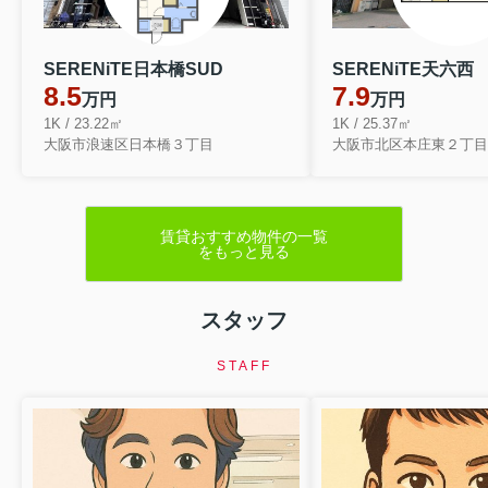
SERENiTE日本橋SUD
SERENiTE天六西
8.5
7.9
万円
万円
1K / 23.22㎡
1K / 25.37㎡
大阪市浪速区日本橋３丁目
大阪市北区本庄東２丁目
賃貸おすすめ物件の一覧
をもっと見る
スタッフ
STAFF