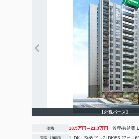
【外観パース】
18.5万円～21.3万円
管理/共益費
価格
1LDK＋S(納戸)～2LDK/55.27㎡～6
間取り/面積