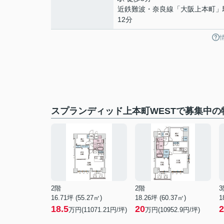
近鉄難波・奈良線
「
大阪上本町
」
12分
スプランディッド上本町WESTで募集中の
2階
2階
3
16.71坪 (55.27㎡)
18.26坪 (60.37㎡)
1
18.5
20
2
万円(11071.21円/坪)
万円(10952.9円/坪)