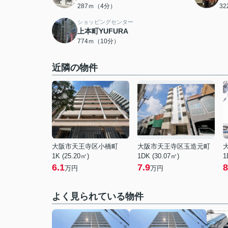
287ｍ（4分）
3
ショッピングセンター
上本町YUFURA
774ｍ（10分）
近隣の物件
大阪市天王寺区小橋町
大阪市天王寺区玉造元町
1K (25.20㎡)
1DK (30.07㎡)
1
6.1
7.9
8
万円
万円
よく見られている物件