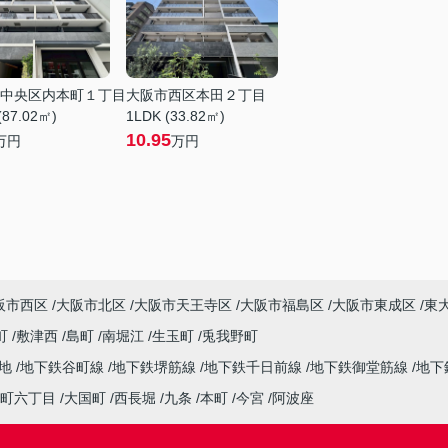
中央区内本町１丁目
大阪市西区本田２丁目
(87.02㎡)
1LDK (33.82㎡)
10.95
万円
万円
阪市西区
大阪市北区
大阪市天王寺区
大阪市福島区
大阪市東成区
東
町
敷津西
島町
南堀江
生玉町
兎我野町
緑地
地下鉄谷町線
地下鉄堺筋線
地下鉄千日前線
地下鉄御堂筋線
地下
町六丁目
大国町
西長堀
九条
本町
今宮
阿波座