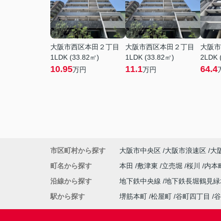
大阪市西区本田２丁目
大阪市西区本田２丁目
大阪市
1LDK (33.82㎡)
1LDK (33.82㎡)
2LDK 
10.95
11.1
64.4
万円
万円
市区町村から探す
大阪市中央区
大阪市浪速区
大
町名から探す
本田
敷津東
立売堀
桜川
内本
沿線から探す
地下鉄中央線
地下鉄長堀鶴見
駅から探す
堺筋本町
松屋町
谷町四丁目
谷