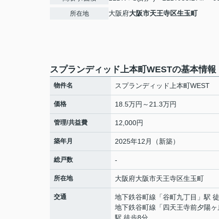
大阪府
大阪市天王寺区
生玉町
所在地
スプランディッド上本町WESTの基本情報
物件名
スプランディッド上本町WEST
価格
18.5万円～21.3万円
管理/共益費
12,000円
築年月
2025年12月（新築）
総戸数
-
所在地
大阪府
大阪市天王寺区
生玉町
交通
地下鉄谷町線
「
谷町九丁目
」駅 
地下鉄谷町線
「
四天王寺前夕陽ヶ
駅 徒歩8分