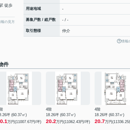
駅 徒歩
用途地域
-
募集戸数 / 総戸数
- / -
情報の見方
取引態様
仲介
情報
物件
階
4階
4階
8.26坪 (60.37㎡)
18.26坪 (60.37㎡)
18.26坪 (60.37㎡)
0.1
20.2
20.7
万円(11007.67円/坪)
万円(11062.43円/坪)
万円(11336.25