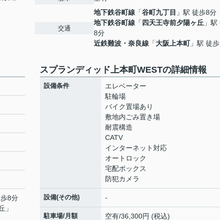
地下鉄谷町線
「
谷町九丁目
」駅 徒歩8分
地下鉄谷町線
「
四天王寺前夕陽ヶ丘
」駅
交通
8分
近鉄難波・奈良線
「
大阪上本町
」駅 徒歩
スプランディッド上本町WESTの詳細情報
設備条件
エレベーター
駐輪場
バイク置場あり
敷地内ごみ置き場
耐震構造
CATV
インターネット対応
オートロック
宅配ボックス
防犯カメラ
設備(その他)
-
徒歩8分
丘
」
駐車場/月額
空有/36,300円 (税込)