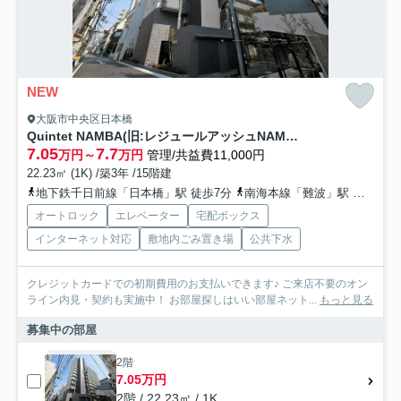
NEW
大阪市中央区日本橋
Quintet NAMBA(旧:レジュールアッシュNAMBA)
7.05
7.7
万円～
万円
管理/共益費11,000円
22.23㎡ (1K) /築3年 /15階建
地下鉄千日前線「日本橋」駅 徒歩7分
南海本線「難波」駅 徒歩9分
オートロック
エレベーター
宅配ボックス
インターネット対応
敷地内ごみ置き場
公共下水
クレジットカードでの初期費用のお支払いできます♪ ご来店不要のオン
ライン内見・契約も実施中！ お部屋探しはいい部屋ネット...
もっと見る
募集中の部屋
2階
7.05万円
2階 / 22.23㎡ / 1K