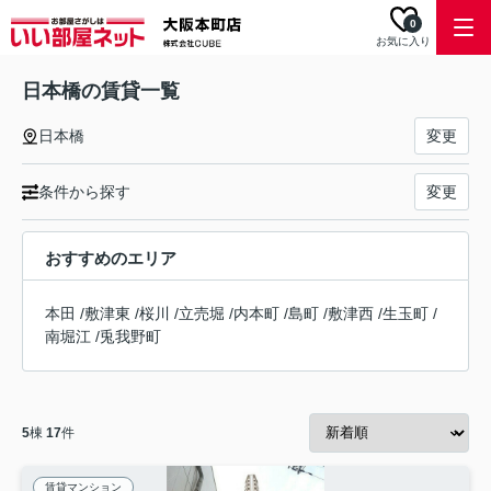
0
お気に入り
日本橋の賃貸一覧
日本橋
変更
条件から探す
変更
おすすめのエリア
本田
/
敷津東
/
桜川
/
立売堀
/
内本町
/
島町
/
敷津西
/
生玉町
/
南堀江
/
兎我野町
5
棟
17
件
賃貸マンション