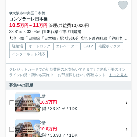
大阪市中央区日本橋
コンソラーレ日本橋
10.5
11
万円～
万円
管理/共益費10,000円
33.81㎡～33.93㎡ (1DK) /築22年 /11階建
地下鉄千日前線「日本橋」駅 徒歩6分
地下鉄谷町線「谷町九丁目」駅 徒歩11分
駐輪場
オートロック
エレベーター
CATV
宅配ボックス
インターネット対応
クレジットカードでの初期費用のお支払いできます♪ ご来店不要のオン
ライン内見・契約も実施中！ お部屋探しはいい部屋ネット...
もっと見る
募集中の部屋
1階
10.5万円
1階 / 33.81㎡ / 1DK
2階
10.6万円
2階 / 33.93㎡ / 1DK