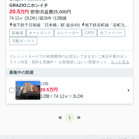
GRAZIOニホンイチ
20.5
万円
管理/共益費25,000円
74.12㎡ (3LDK) /築26年 /12階建
地下鉄千日前線「日本橋」駅 徒歩4分
地下鉄谷町線「谷町九丁目」駅 徒歩10分
駐輪場
オートロック
エレベーター
CATV
光ファイバー
宅配ボックス
クレジットカードでの初期費用のお支払いできます♪ ご来店不要のオン
ライン内見・契約も実施中！ お部屋探しはいい部屋ネット...
もっと見る
募集中の部屋
12階
20.5万円
12階 / 74.12㎡ / 3LDK
1