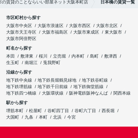
市の賃貸のことならいい部屋ネット大阪本町店
日本橋の賃貸一覧
市区町村から探す
大阪市中央区
大阪市浪速区
大阪市西区
大阪市北区
大阪市天王寺区
大阪市福島区
大阪市東成区
東大阪市
大阪市阿倍野区
町名から探す
本田
敷津東
桜川
立売堀
内本町
島町
敷津西
生玉町
南堀江
兎我野町
沿線から探す
地下鉄中央線
地下鉄長堀鶴見緑地
地下鉄谷町線
地下鉄堺筋線
地下鉄千日前線
地下鉄御堂筋線
地下鉄四つ橋線
大阪環状線
阪神電鉄阪神なんば
関西本線
駅から探す
堺筋本町
松屋町
谷町四丁目
谷町六丁目
西長堀
大国町
九条
本町
北浜
今宮