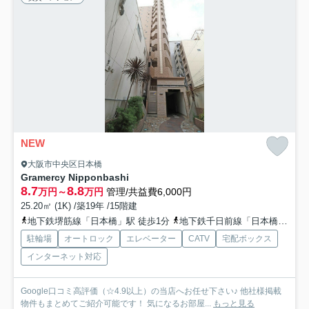
NEW
大阪市中央区日本橋
Gramercy Nipponbashi
8.7
8.8
万円～
万円
管理/共益費6,000円
25.20㎡ (1K) /築19年 /15階建
地下鉄堺筋線「日本橋」駅 徒歩1分
地下鉄千日前線「日本橋」駅 徒歩1分
駐輪場
オートロック
エレベーター
CATV
宅配ボックス
インターネット対応
Google口コミ高評価（☆4.9以上）の当店へお任せ下さい♪ 他社様掲載
物件もまとめてご紹介可能です！ 気になるお部屋...
もっと見る