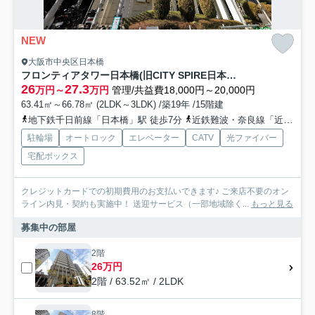
NEW
大阪市中央区日本橋
フロンティアタワー日本橋(旧CITY SPIRE日本橋)
26
27.3
万円～
万円
管理/共益費18,000円～20,000円
63.41㎡～66.78㎡ (2LDK～3LDK) /築19年 /15階建
地下鉄千日前線「日本橋」駅 徒歩7分
近鉄難波・奈良線「近鉄日本橋」駅 徒歩7分
駐輪場
オートロック
エレベーター
CATV
光ファイバー
宅配ボックス
クレジットカードでの初期費用のお支払いできます♪ ご来店不要のオン
ライン内見・契約も実施中！ 送迎サービス（一部地域除く...
もっと見る
募集中の部屋
2階
26万円
2階 / 63.52㎡ / 2LDK
8階