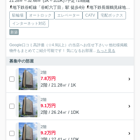
21.28㎡～32.68㎡ (1K～1LDK) /予定 /15階建
地下鉄谷町線「谷町六丁目」駅 徒歩4分
地下鉄長堀鶴見緑地「松屋町」駅 徒歩8分
駐輪場
オートロック
エレベーター
CATV
宅配ボックス
インターネット対応
新築
Google口コミ高評価（☆4.9以上）の当店へお任せ下さい♪ 他社様掲載
物件もまとめてご紹介可能です！ 気になるお部屋...
もっと見る
募集中の部屋
2階
7.8万円
2階 / 21.28㎡ / 1K
2階
9.1万円
2階 / 26.24㎡ / 1DK
2階
9.2万円
2階 / 27.41㎡ / 1DK