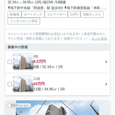
32.34㎡～34.85㎡ (1R) /築23年 /14階建
地下鉄中央線「阿波座」駅 徒歩4分
地下鉄御堂筋線「本町」駅 徒歩8分
駐輪場
オートロック
エレベーター
CATV
宅配ボックス
インターネット対応
クレジットカードで初期費用のお支払いができます♪ ご来店不要のオン
ライン内見・契約も実施しております！ 送迎サービス（一...
もっと見る
募集中の部屋
6階
9.2万円
6階 / 32.34㎡ / 1R
11階
10万円
11階 / 34.85㎡ / 1R
賃貸マンション