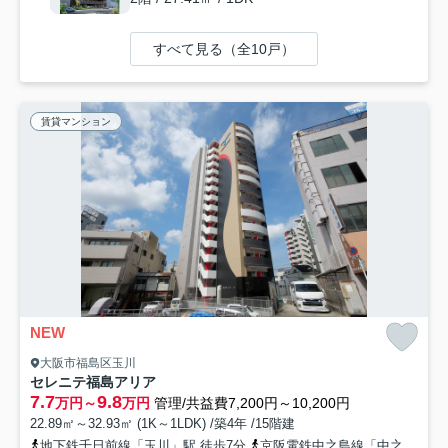
すべて見る（全10戸）
賃貸マンション
NEW
大阪市福島区玉川
セレニテ福島アリア
7.7
9.8
万円～
万円
管理/共益費7,200円～10,200円
22.89㎡～32.93㎡ (1K～1LDK) /築4年 /15階建
地下鉄千日前線「玉川」駅 徒歩7分
京阪電鉄中之島線「中之島」駅 徒歩8分