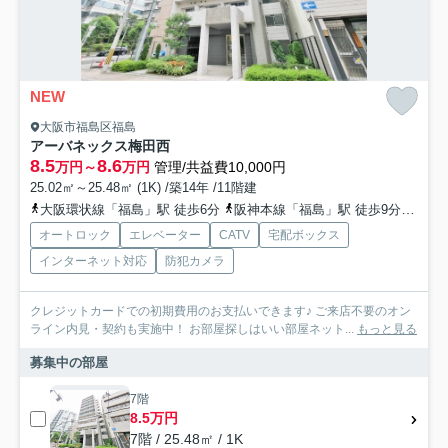
NEW
大阪市福島区福島
アーバネックス梅田西
8.5
8.6
万円～
万円
管理/共益費10,000円
25.02㎡～25.48㎡ (1K) /築14年 /11階建
大阪環状線「福島」駅 徒歩6分
阪神本線「福島」駅 徒歩9分
東西
オートロック
エレベーター
CATV
宅配ボックス
インターネット対応
防犯カメラ
クレジットカードでの初期費用のお支払いできます♪ ご来店不要のオン
ライン内見・契約も実施中！ お部屋探しはいい部屋ネット...
もっと見る
募集中の部屋
7階
8.5万円
7階 / 25.48㎡ / 1K