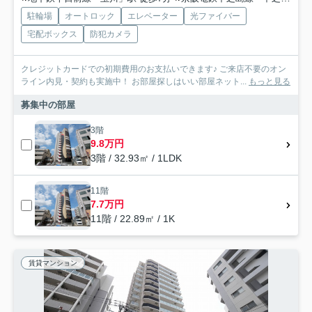
駐輪場
オートロック
エレベーター
光ファイバー
宅配ボックス
防犯カメラ
クレジットカードでの初期費用のお支払いできます♪ ご来店不要のオン
ライン内見・契約も実施中！ お部屋探しはいい部屋ネット...
もっと見る
募集中の部屋
3階
9.8万円
3階 / 32.93㎡ / 1LDK
11階
7.7万円
11階 / 22.89㎡ / 1K
賃貸マンション