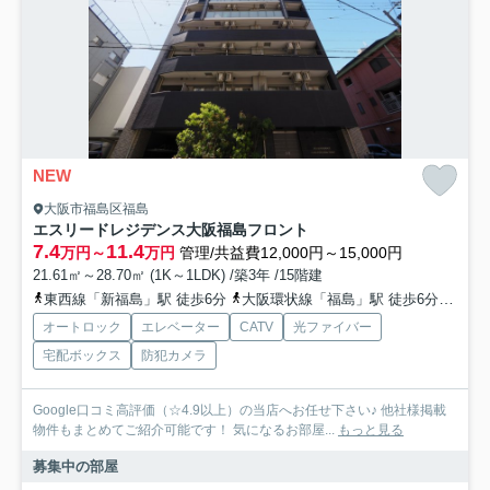
NEW
大阪市福島区福島
エスリードレジデンス大阪福島フロント
7.4
11.4
万円～
万円
管理/共益費12,000円～15,000円
21.61㎡～28.70㎡ (1K～1LDK) /築3年 /15階建
東西線「新福島」駅 徒歩6分
大阪環状線「福島」駅 徒歩6分
阪神
オートロック
エレベーター
CATV
光ファイバー
宅配ボックス
防犯カメラ
Google口コミ高評価（☆4.9以上）の当店へお任せ下さい♪ 他社様掲載
物件もまとめてご紹介可能です！ 気になるお部屋...
もっと見る
募集中の部屋