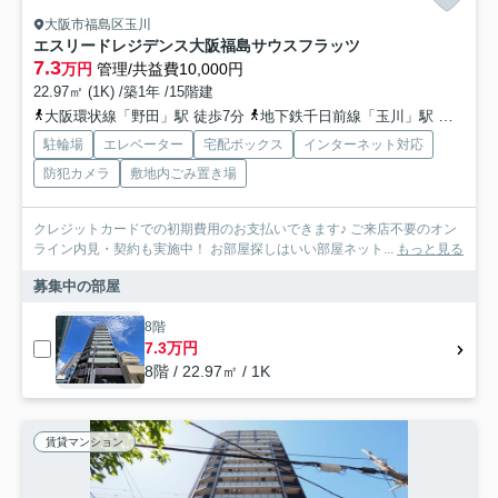
大阪市福島区玉川
エスリードレジデンス大阪福島サウスフラッツ
7.3
万円
管理/共益費10,000円
22.97㎡ (1K) /築1年 /15階建
大阪環状線「野田」駅 徒歩7分
地下鉄千日前線「玉川」駅 徒歩7分
駐輪場
エレベーター
宅配ボックス
インターネット対応
防犯カメラ
敷地内ごみ置き場
クレジットカードでの初期費用のお支払いできます♪ ご来店不要のオン
ライン内見・契約も実施中！ お部屋探しはいい部屋ネット...
もっと見る
募集中の部屋
8階
7.3万円
8階 / 22.97㎡ / 1K
賃貸マンション