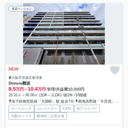
賃貸マンション
NEW
大阪市浪速区敷津東
Dimora難波
8.5
10.4
万円～
万円
管理/共益費10,000円
25.01㎡～30.00㎡ (1DK～1LDK) /築2年 /10階建
地下鉄御堂筋線「大国町」駅 徒歩7分
南海高野線「今宮戎」駅 徒歩8分
オートロック
エレベーター
CATV
光ファイバー
宅配ボックス
敷地内ごみ置き場