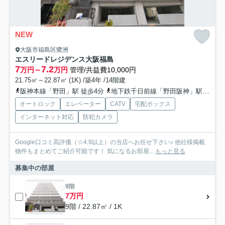
NEW
大阪市福島区鷺洲
エスリードレジデンス大阪福島
7
7.2
万円～
万円
管理/共益費10,000円
21.75㎡～22.87㎡ (1K) /築4年 /14階建
阪神本線「野田」駅 徒歩4分
地下鉄千日前線「野田阪神」駅 徒歩6分
オートロック
エレベーター
CATV
宅配ボックス
インターネット対応
防犯カメラ
Google口コミ高評価（☆4.9以上）の当店へお任せ下さい♪ 他社様掲載
物件もまとめてご紹介可能です！ 気になるお部屋...
もっと見る
募集中の部屋
9階
7万円
9階 / 22.87㎡ / 1K