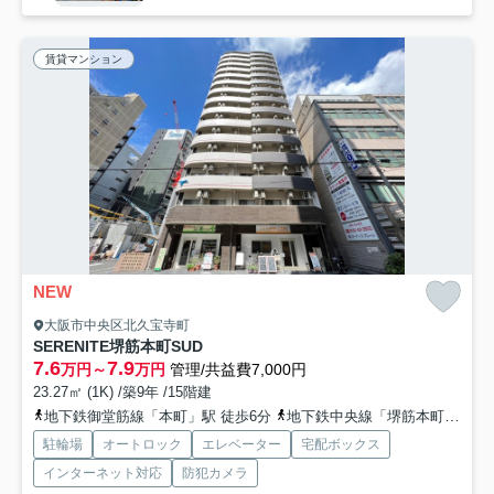
賃貸マンション
NEW
大阪市中央区北久宝寺町
SERENITE堺筋本町SUD
7.6
7.9
万円～
万円
管理/共益費7,000円
23.27㎡ (1K) /築9年 /15階建
地下鉄御堂筋線「本町」駅 徒歩6分
地下鉄中央線「堺筋本町」駅 徒歩3分
駐輪場
オートロック
エレベーター
宅配ボックス
インターネット対応
防犯カメラ