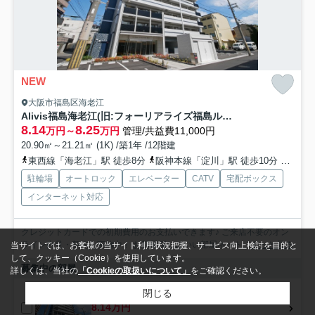
NEW
大阪市福島区海老江
Alivis福島海老江(旧:フォーリアライズ福島ルノン)
8.14
8.25
万円～
万円
管理/共益費11,000円
20.90㎡～21.21㎡ (1K) /築1年 /12階建
東西線「海老江」駅 徒歩8分
阪神本線「淀川」駅 徒歩10分
地下鉄
駐輪場
オートロック
エレベーター
CATV
宅配ボックス
インターネット対応
クレジットカードでの初期費用のお支払いできます♪ ご来店不要のオン
ライン内見・契約も実施中！ お部屋探しはいい部屋ネット...
もっと見る
当サイトでは、お客様の当サイト利用状況把握、サービス向上検討を目的と
して、クッキー（Cookie）を使用しています。
募集中の部屋
詳しくは、当社の
「Cookieの取扱いについて」
をご確認ください。
閉じる
3階
8.14万円