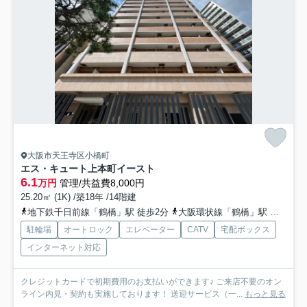
大阪市天王寺区小橋町
エス・キュート上本町イースト
6.1
万円
管理/共益費8,000円
25.20㎡ (1K) /築18年 /14階建
地下鉄千日前線「鶴橋」駅 徒歩2分
大阪環状線「鶴橋」駅 徒歩4分
駐輪場
オートロック
エレベーター
CATV
宅配ボックス
インターネット対応
クレジットカードで初期費用のお支払いができます♪ ご来店不要のオン
ライン内見・契約も実施しております！ 送迎サービス（一...
もっと見る