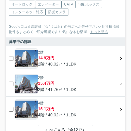
オートロック
エレベーター
CATV
宅配ボックス
インターネット対応
防犯カメラ
Google口コミ高評価（☆4.9以上）の当店へお任せ下さい♪ 他社様掲載
物件もまとめてご紹介可能です！ 気になるお部屋...
もっと見る
募集中の部屋
2階
14.9万円
2階 / 40.02㎡ / 1LDK
2階
15.4万円
2階 / 41.76㎡ / 1LDK
4階
15.1万円
4階 / 40.02㎡ / 1LDK
すべて見る（全12戸）