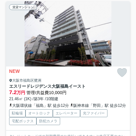
賃貸マンション
NEW
大阪市福島区鷺洲
エスリードレジデンス大阪福島イースト
7.2
万円
管理/共益費10,000円
21.46㎡ (1K) /築3年 /10階建
大阪環状線「福島」駅 徒歩12分
阪神本線「野田」駅 徒歩12分
駐輪場
オートロック
エレベーター
光ファイバー
宅配ボックス
防犯カメラ