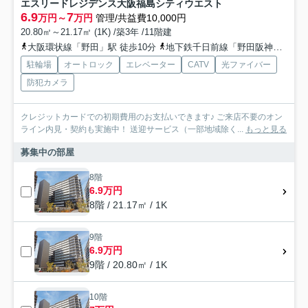
エスリードレジデンス大阪福島シティウエスト
6.9
7
万円～
万円
管理/共益費10,000円
20.80㎡～21.17㎡ (1K) /築3年 /11階建
大阪環状線「野田」駅 徒歩10分
地下鉄千日前線「野田阪神」駅 徒歩11分
駐輪場
オートロック
エレベーター
CATV
光ファイバー
防犯カメラ
クレジットカードでの初期費用のお支払いできます♪ ご来店不要のオン
ライン内見・契約も実施中！ 送迎サービス（一部地域除く...
もっと見る
募集中の部屋
8階
6.9万円
8階 / 21.17㎡ / 1K
9階
6.9万円
9階 / 20.80㎡ / 1K
10階