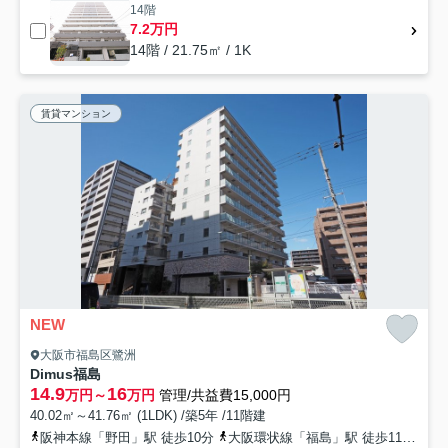
14階
7.2万円
14階 / 21.75㎡ / 1K
賃貸マンション
NEW
大阪市福島区鷺洲
Dimus福島
14.9
16
万円～
万円
管理/共益費15,000円
40.02㎡～41.76㎡ (1LDK) /築5年 /11階建
阪神本線「野田」駅 徒歩10分
大阪環状線「福島」駅 徒歩11分
東