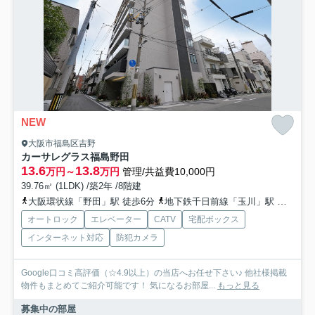
NEW
大阪市福島区吉野
カーサレグラス福島野田
13.6
13.8
万円～
万円
管理/共益費10,000円
39.76㎡ (1LDK) /築2年 /8階建
大阪環状線「野田」駅 徒歩6分
地下鉄千日前線「玉川」駅 徒歩6分
オートロック
エレベーター
CATV
宅配ボックス
インターネット対応
防犯カメラ
Google口コミ高評価（☆4.9以上）の当店へお任せ下さい♪ 他社様掲載
物件もまとめてご紹介可能です！ 気になるお部屋...
もっと見る
募集中の部屋