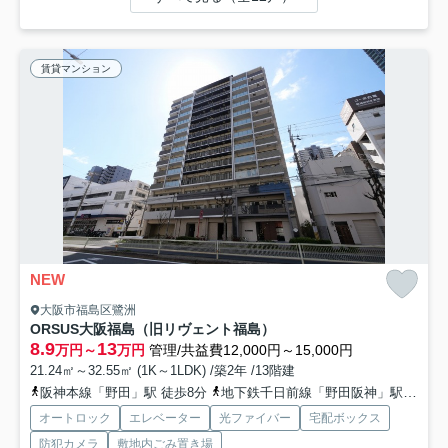
賃貸マンション
NEW
大阪市福島区鷺洲
ORSUS大阪福島（旧リヴェント福島）
8.9
13
万円～
万円
管理/共益費12,000円～15,000円
21.24㎡～32.55㎡ (1K～1LDK) /築2年 /13階建
阪神本線「野田」駅 徒歩8分
地下鉄千日前線「野田阪神」駅 徒歩10分
オートロック
エレベーター
光ファイバー
宅配ボックス
防犯カメラ
敷地内ごみ置き場