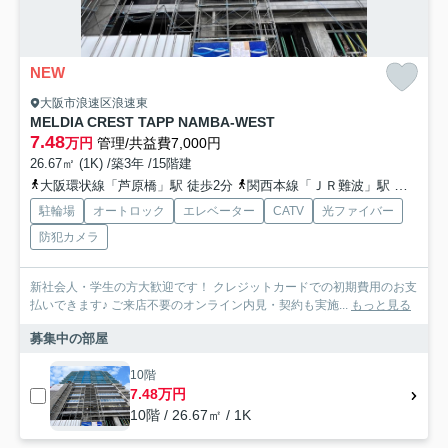
NEW
大阪市浪速区浪速東
MELDIA CREST TAPP NAMBA-WEST
7.48
万円
管理/共益費7,000円
26.67㎡ (1K) /築3年 /15階建
大阪環状線「芦原橋」駅 徒歩2分
関西本線「ＪＲ難波」駅 徒歩18分
駐輪場
オートロック
エレベーター
CATV
光ファイバー
防犯カメラ
新社会人・学生の方大歓迎です！ クレジットカードでの初期費用のお支
払いできます♪ ご来店不要のオンライン内見・契約も実施...
もっと見る
募集中の部屋
10階
7.48万円
10階 / 26.67㎡ / 1K