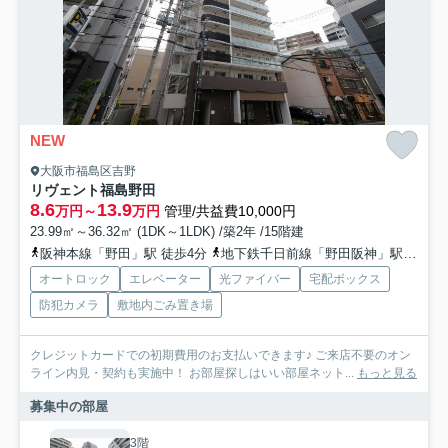
NEW
大阪市福島区吉野
リヴェント福島野田
8.6
13.9
万円～
万円
管理/共益費10,000円
23.99㎡～36.32㎡ (1DK～1LDK) /築2年 /15階建
阪神本線「野田」駅 徒歩4分
地下鉄千日前線「野田阪神」駅 徒歩4分
オートロック
エレベーター
光ファイバー
宅配ボックス
防犯カメラ
敷地内ごみ置き場
クレジットカードでの初期費用のお支払いできます♪ ご来店不要のオン
ライン内見・契約も実施中！ お部屋探しはいい部屋ネット...
もっと見る
募集中の部屋
3階