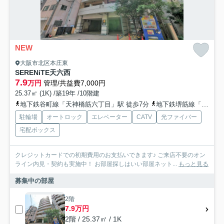
NEW
大阪市北区本庄東
SERENiTE天六西
7.9
万円
管理/共益費7,000円
25.37㎡ (1K) /築19年 /10階建
地下鉄谷町線「天神橋筋六丁目」駅 徒歩7分
地下鉄堺筋線「天神橋筋六丁目」駅 徒歩7分
駐輪場
オートロック
エレベーター
CATV
光ファイバー
宅配ボックス
クレジットカードでの初期費用のお支払いできます♪ ご来店不要のオン
ライン内見・契約も実施中！ お部屋探しはいい部屋ネット...
もっと見る
募集中の部屋
2階
7.9万円
2階 / 25.37㎡ / 1K