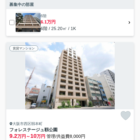
募集中の部屋
6階
6.1万円
6階 / 25.20㎡ / 1K
賃貸マンション
大阪市西区靱本町
フォレステージュ靱公園
9.2
10
万円～
万円
管理/共益費8,000円