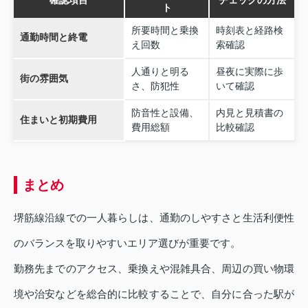
確認項目
チェックの方法
ト
所要時間と乗換
時刻表と経路検
通勤時間と終電
え回数
索確認
人通りと明る
昼夜に実際に歩
街の雰囲気
さ、防犯性
いて確認
防音性と設備、
内見と見積書の
住まいと初期費用
費用総額
比較確認
まとめ
堺筋線沿線での一人暮らしは、通勤のしやすさと生活利便性
のバランスを取りやすいエリア選びが重要です。
勤務先までのアクセス、乗換えや混雑具合、周辺の買い物環
境や治安などを総合的に比較することで、自分に合った駅が