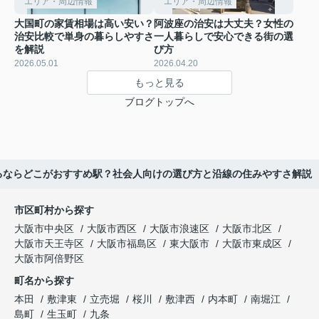
エリア・周辺情報
エリア・周辺情報
大国町の家賃相場は高い安い？
阿波座の治安は大丈夫？女性の
治安比較で単身の暮らしやすさ
一人暮らしで安心できる街の選
を解説
び方
2026.05.01
2026.04.20
もっと見る
ブログトップへ
るならどこがおすすめ駅？社会人向けの選び方と沿線の住みやすさ解説
市区町村から探す
大阪市中央区
大阪市西区
大阪市浪速区
大阪市北区
大阪市天王寺区
大阪市福島区
東大阪市
大阪市東成区
大阪市阿倍野区
町名から探す
本田
敷津東
立売堀
桜川
敷津西
内本町
南堀江
島町
生玉町
九条