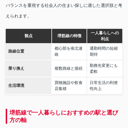
バランスを重視する社会人の住まい探しに適した選択肢と考
えられます。
一人暮らしへの
観点
堺筋線の特徴
利点
都心部を南北連
通勤時間の短縮
路線位置
絡
期待
勤務先変更にも
乗り換え
複数路線と接続
柔軟
買物施設や飲食
日常生活の利便
生活環境
店集積
性向上
堺筋線で一人暮らしにおすすめの駅と選び
方の軸