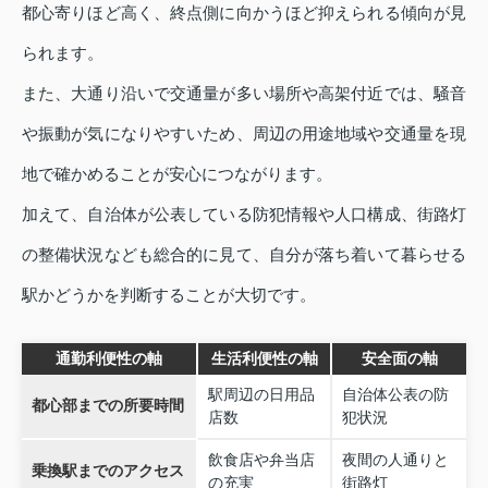
都心寄りほど高く、終点側に向かうほど抑えられる傾向が見
られます。
また、大通り沿いで交通量が多い場所や高架付近では、騒音
や振動が気になりやすいため、周辺の用途地域や交通量を現
地で確かめることが安心につながります。
加えて、自治体が公表している防犯情報や人口構成、街路灯
の整備状況なども総合的に見て、自分が落ち着いて暮らせる
駅かどうかを判断することが大切です。
通勤利便性の軸
生活利便性の軸
安全面の軸
駅周辺の日用品
自治体公表の防
都心部までの所要時間
店数
犯状況
飲食店や弁当店
夜間の人通りと
乗換駅までのアクセス
の充実
街路灯