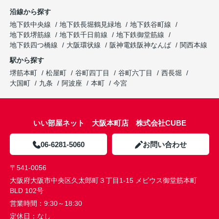
沿線から探す
地下鉄中央線
地下鉄長堀鶴見緑地
地下鉄谷町線
地下鉄堺筋線
地下鉄千日前線
地下鉄御堂筋線
地下鉄四つ橋線
大阪環状線
阪神電鉄阪神なんば
関西本線
駅から探す
堺筋本町
松屋町
谷町四丁目
谷町六丁目
西長堀
大国町
九条
阿波座
本町
今宮
いい部屋ネット 大阪本町店 株式会社CUBE
06-6281-5060
お問い合わせ
〒541-0056
大阪府大阪市中央区久太郎町３丁目1-15 メビウス御堂筋本町
BLD 102号
営業時間：
9:30～18:30
定休日：
なし