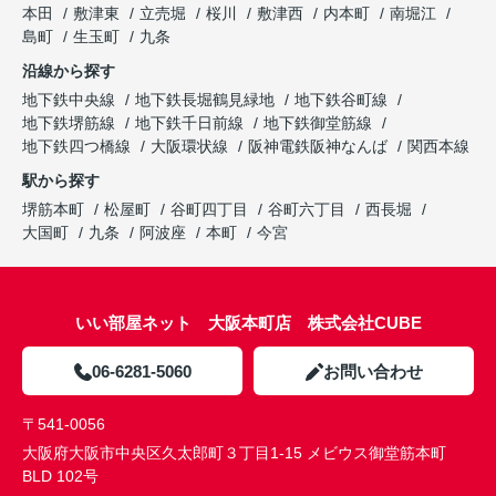
本田
敷津東
立売堀
桜川
敷津西
内本町
南堀江
島町
生玉町
九条
沿線から探す
地下鉄中央線
地下鉄長堀鶴見緑地
地下鉄谷町線
地下鉄堺筋線
地下鉄千日前線
地下鉄御堂筋線
地下鉄四つ橋線
大阪環状線
阪神電鉄阪神なんば
関西本線
駅から探す
堺筋本町
松屋町
谷町四丁目
谷町六丁目
西長堀
大国町
九条
阿波座
本町
今宮
いい部屋ネット 大阪本町店 株式会社CUBE
06-6281-5060
お問い合わせ
〒541-0056
大阪府大阪市中央区久太郎町３丁目1-15 メビウス御堂筋本町
BLD 102号