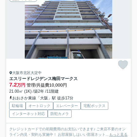
大阪市北区大淀中
エスリードレジデンス梅田マークス
7.2
万円
管理/共益費10,000円
21.00㎡ (1K) /築2年 /11階建
おおさか東線「大阪」駅 徒歩17分
駐輪場
オートロック
エレベーター
宅配ボックス
インターネット対応
防犯カメラ
クレジットカードでの初期費用のお支払いできます♪ ご来店不要のオン
ライン内見・契約も実施中！ お部屋探しはいい部屋ネット...
もっと見る