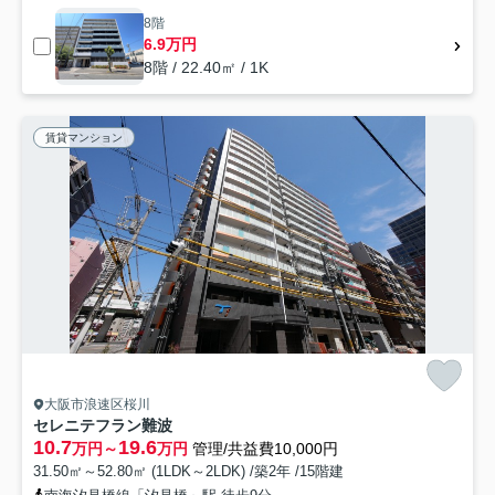
8階
6.9万円
8階 / 22.40㎡ / 1K
賃貸マンション
大阪市浪速区桜川
セレニテフラン難波
10.7
19.6
万円～
万円
管理/共益費10,000円
31.50㎡～52.80㎡ (1LDK～2LDK) /築2年 /15階建