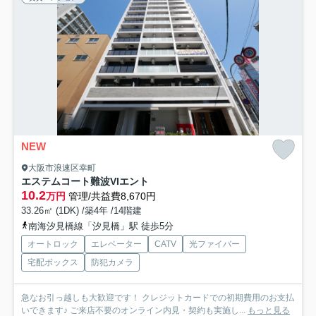
NEW
大阪市浪速区幸町
エステムコート難波VIエント
10.2
万円
管理/共益費8,670円
33.26㎡ (1DK) /築4年 /14階建
南海汐見橋線「汐見橋」駅 徒歩5分
オートロック
エレベーター
CATV
光ファイバー
宅配ボックス
防犯カメラ
急なお引っ越しも大歓迎です！ クレジットカードでの初期費用のお支払
いできます♪ ご来店不要のオンライン内見・契約も実施し...
もっと見る