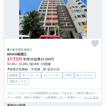
大阪市西区南堀江
BRAVI南堀江
17.7
万円
管理/共益費15,000円
50.48㎡ (1LDK) /築18年 /15階建
南海汐見橋線「汐見橋」駅 徒歩11分
駐輪場
オートロック
エレベーター
CATV
光ファイバー
宅配ボックス
クレジットカードでの初期費用のお支払いできます♪ ご来店不要のオン
ライン内見・契約も実施中！ お部屋探しはいい部屋ネット...
もっと見る
募集中の部屋