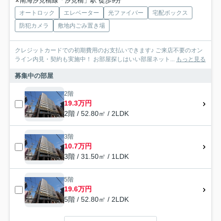
南海汐見橋線「汐見橋」駅 徒歩9分
オートロック
エレベーター
光ファイバー
宅配ボックス
防犯カメラ
敷地内ごみ置き場
クレジットカードでの初期費用のお支払いできます♪ ご来店不要のオン
ライン内見・契約も実施中！ お部屋探しはいい部屋ネット...
もっと見る
募集中の部屋
2階
19.3万円
2階 / 52.80㎡ / 2LDK
3階
10.7万円
3階 / 31.50㎡ / 1LDK
5階
19.6万円
5階 / 52.80㎡ / 2LDK