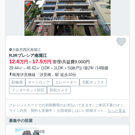
大阪市西区南堀江
RJRプレシア南堀江
12.6
17.5
万円～
万円
管理/共益費9,000円
29.44㎡～45.62㎡ (1DK～1LDK＋S(納戸)) /築2年 /14階建
南海汐見橋線「汐見橋」駅 徒歩10分
駐輪場
オートロック
エレベーター
宅配ボックス
インターネット対応
防犯カメラ
クレジットカードでの初期費用のお支払いできます♪ ご来店不要のオン
ライン内見・契約も実施中！ お部屋探しはいい部屋ネット...
もっと見る
募集中の部屋
4階