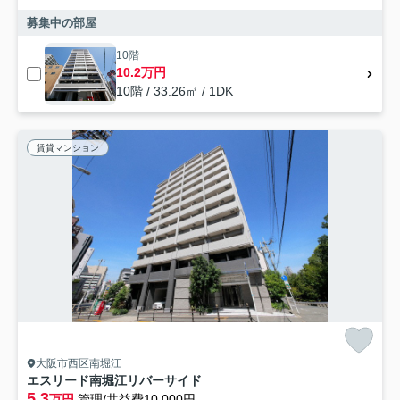
募集中の部屋
10階
10.2万円
10階 / 33.26㎡ / 1DK
賃貸マンション
大阪市西区南堀江
エスリード南堀江リバーサイド
5.3
万円
管理/共益費10,000円