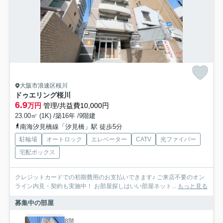
大阪市浪速区桜川
ドゥエリング桜川
6.9
万円
管理/共益費10,000円
23.00㎡ (1K) /築16年 /9階建
南海汐見橋線「汐見橋」駅 徒歩5分
駐輪場
オートロック
エレベーター
CATV
光ファイバー
宅配ボックス
クレジットカードでの初期費用のお支払いできます♪ ご来店不要のオン
ライン内見・契約も実施中！ お部屋探しはいい部屋ネット...
もっと見る
募集中の部屋
8階