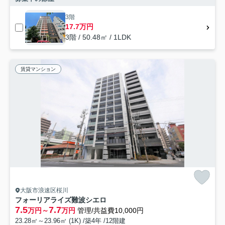
3階
17.7万円
3階 / 50.48㎡ / 1LDK
賃貸マンション
大阪市浪速区桜川
フォーリアライズ難波シエロ
7.5
7.7
万円～
万円
管理/共益費10,000円
23.28㎡～23.96㎡ (1K) /築4年 /12階建