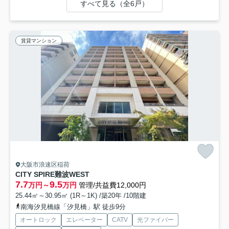
すべて見る（全6戸）
賃貸マンション
大阪市浪速区稲荷
CITY SPIRE難波WEST
7.7
9.5
万円～
万円
管理/共益費12,000円
25.44㎡～30.95㎡ (1R～1K) /築20年 /10階建
南海汐見橋線「汐見橋」駅 徒歩9分
オートロック
エレベーター
CATV
光ファイバー