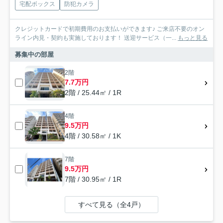
宅配ボックス
防犯カメラ
クレジットカードで初期費用のお支払いができます♪ ご来店不要のオン
ライン内見・契約も実施しております！ 送迎サービス（一...
もっと見る
募集中の部屋
2階
7.7万円
2階 / 25.44㎡ / 1R
4階
9.5万円
4階 / 30.58㎡ / 1K
7階
9.5万円
7階 / 30.95㎡ / 1R
すべて見る（全4戸）