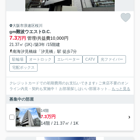
大阪市浪速区桜川
gm難波ウエストD.C.
7.3
万円
管理/共益費10,000円
21.37㎡ (1K) /築3年 /15階建
南海汐見橋線「汐見橋」駅 徒歩7分
駐輪場
オートロック
エレベーター
CATV
光ファイバー
宅配ボックス
クレジットカードでの初期費用のお支払いできます♪ ご来店不要のオン
ライン内見・契約も実施中！ お部屋探しはいい部屋ネット...
もっと見る
募集中の部屋
14階
7.3万円
14階 / 21.37㎡ / 1K