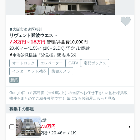
大阪市浪速区桜川
リヴェント難波ウエスト
7.8
18
万円～
万円
管理/共益費10,000円
20.46㎡～41.55㎡ (1K～2LDK) /予定 /14階建
南海汐見橋線「汐見橋」駅 徒歩6分
オートロック
エレベーター
CATV
宅配ボックス
インターネット対応
防犯カメラ
新築
Google口コミ高評価（☆4.9以上）の当店へお任せ下さい♪ 他社様掲載
物件もまとめてご紹介可能です！ 気になるお部屋...
もっと見る
募集中の部屋
2階
7.8万円
2階 / 20.46㎡ / 1K