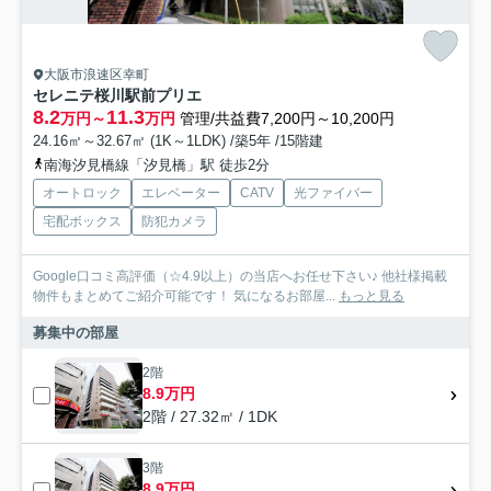
大阪市浪速区幸町
セレニテ桜川駅前プリエ
8.2
11.3
万円～
万円
管理/共益費7,200円～10,200円
24.16㎡～32.67㎡ (1K～1LDK) /築5年 /15階建
南海汐見橋線「汐見橋」駅 徒歩2分
オートロック
エレベーター
CATV
光ファイバー
宅配ボックス
防犯カメラ
Google口コミ高評価（☆4.9以上）の当店へお任せ下さい♪ 他社様掲載
物件もまとめてご紹介可能です！ 気になるお部屋...
もっと見る
募集中の部屋
2階
8.9万円
2階 / 27.32㎡ / 1DK
3階
8.9万円