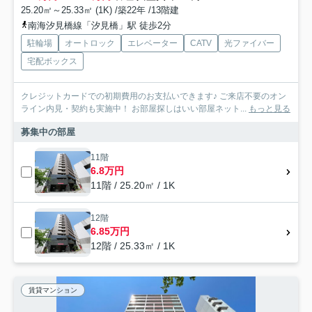
25.20㎡～25.33㎡ (1K) /築22年 /13階建
南海汐見橋線「汐見橋」駅 徒歩2分
駐輪場
オートロック
エレベーター
CATV
光ファイバー
宅配ボックス
クレジットカードでの初期費用のお支払いできます♪ ご来店不要のオン
ライン内見・契約も実施中！ お部屋探しはいい部屋ネット...
もっと見る
募集中の部屋
11階
6.8万円
11階 / 25.20㎡ / 1K
12階
6.85万円
12階 / 25.33㎡ / 1K
賃貸マンション