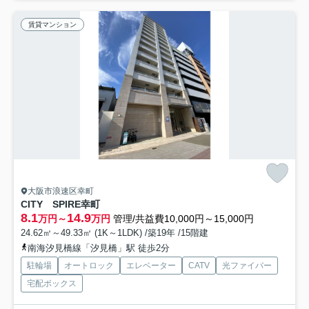
賃貸マンション
大阪市浪速区幸町
CITY SPIRE幸町
8.1
14.9
万円～
万円
管理/共益費10,000円～15,000円
24.62㎡～49.33㎡ (1K～1LDK) /築19年 /15階建
南海汐見橋線「汐見橋」駅 徒歩2分
駐輪場
オートロック
エレベーター
CATV
光ファイバー
宅配ボックス