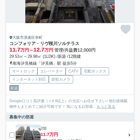
大阪市浪速区幸町
コンフォリア・リヴ桜川ソルテラス
11.7
12.7
万円～
万円
管理/共益費12,000円
29.53㎡～29.98㎡ (1LDK) /新築 /12階建
南海汐見橋線「汐見橋」駅 徒歩5分
オートロック
エレベーター
CATV
宅配ボックス
インターネット対応
防犯カメラ
新築
Google口コミ高評価（☆4.9以上）の当店へお任せ下さい♪ 他社様掲載
物件もまとめてご紹介可能です！ 気になるお部屋...
もっと見る
募集中の部屋
2階
11.7万円