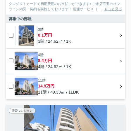
クレジットカードで初期費用のお支払いができます♪ ご来店不要のオン
ライン内見・契約も実施しております！ 送迎サービス（一...
もっと見る
募集中の部屋
3階
8.1万円
3階 / 24.62㎡ / 1K
4階
8.4万円
4階 / 24.62㎡ / 1K
11階
14.9万円
11階 / 49.33㎡ / 1LDK
賃貸マンション