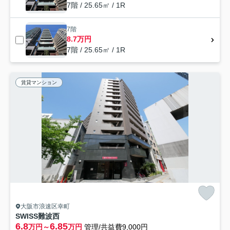
7階 / 25.65㎡ / 1R
7階
8.7万円
7階 / 25.65㎡ / 1R
賃貸マンション
大阪市浪速区幸町
SWISS難波西
6.8
6.85
万円～
万円
管理/共益費9,000円