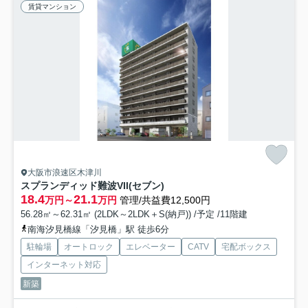
賃貸マンション
大阪市浪速区木津川
スプランディッド難波VII(セブン)
18.4
21.1
万円～
万円
管理/共益費12,500円
56.28㎡～62.31㎡ (2LDK～2LDK＋S(納戸)) /予定 /11階建
南海汐見橋線「汐見橋」駅 徒歩6分
駐輪場
オートロック
エレベーター
CATV
宅配ボックス
インターネット対応
新築