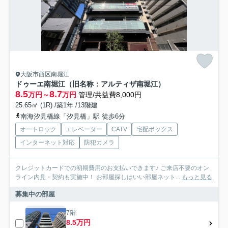
大阪市西区南堀江
ドゥーエ南堀江（旧名称：アルティザ南堀江）
8.5
8.7
万円～
万円
管理/共益費8,000円
25.65㎡ (1R) /築1年 /13階建
南海汐見橋線「汐見橋」駅 徒歩6分
オートロック
エレベーター
CATV
宅配ボックス
インターネット対応
防犯カメラ
クレジットカードでの初期費用のお支払いできます♪ ご来店不要のオン
ライン内見・契約も実施中！ お部屋探しはいい部屋ネット...
もっと見る
募集中の部屋
7階
8.5万円