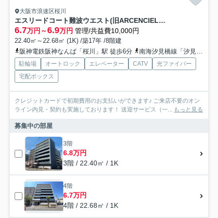
大阪市浪速区桜川
エスリードコート難波ウエスト(旧ARCENCIEL SQUARE桜川)
6.7
6.9
万円～
万円
管理/共益費10,000円
22.40㎡～22.68㎡ (1K) /築17年 /8階建
阪神電鉄阪神なんば「桜川」駅 徒歩6分
南海汐見橋線「汐見橋」駅 徒歩5分
駐輪場
オートロック
エレベーター
CATV
光ファイバー
宅配ボックス
クレジットカードで初期費用のお支払いができます♪ ご来店不要のオン
ライン内見・契約も実施しております！ 送迎サービス（一...
もっと見る
募集中の部屋
3階
6.8万円
3階 / 22.40㎡ / 1K
4階
6.7万円
4階 / 22.68㎡ / 1K