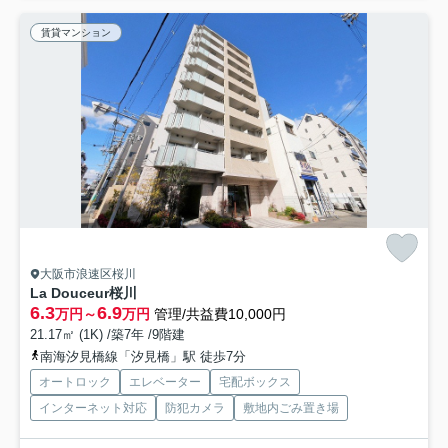
賃貸マンション
大阪市浪速区桜川
La Douceur桜川
6.3
6.9
万円～
万円
管理/共益費10,000円
21.17㎡ (1K) /築7年 /9階建
南海汐見橋線「汐見橋」駅 徒歩7分
オートロック
エレベーター
宅配ボックス
インターネット対応
防犯カメラ
敷地内ごみ置き場