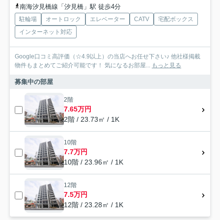
南海汐見橋線「汐見橋」駅 徒歩4分
駐輪場
オートロック
エレベーター
CATV
宅配ボックス
インターネット対応
Google口コミ高評価（☆4.9以上）の当店へお任せ下さい♪ 他社様掲載
物件もまとめてご紹介可能です！ 気になるお部屋...
もっと見る
募集中の部屋
2階
7.65万円
2階 / 23.73㎡ / 1K
10階
7.7万円
10階 / 23.96㎡ / 1K
12階
7.5万円
12階 / 23.28㎡ / 1K