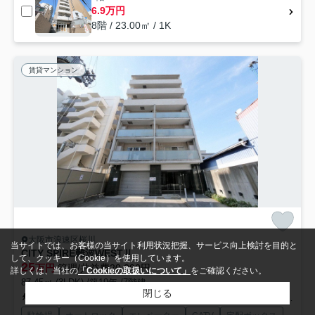
6.9万円
8階 / 23.00㎡ / 1K
賃貸マンション
大阪市浪速区桜川
当サイトでは、お客様の当サイト利用状況把握、サービス向上検討を目的と
CITY SPIRE難波WESTⅡ
して、クッキー（Cookie）を使用しています。
25
万円
管理/共益費20,000円
詳しくは、当社の
「Cookieの取扱いについて」
をご確認ください。
87.45㎡ (3LDK) /築19年 /7階建
閉じる
南海汐見橋線「汐見橋」駅 徒歩5分
南海汐見橋線「汐見橋」駅 徒歩4分