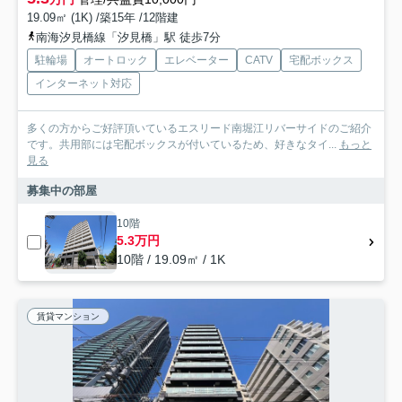
19.09㎡ (1K) /築15年 /12階建
南海汐見橋線「汐見橋」駅 徒歩7分
駐輪場
オートロック
エレベーター
CATV
宅配ボックス
インターネット対応
多くの方からご好評頂いているエスリード南堀江リバーサイドのご紹介
です。共用部には宅配ボックスが付いているため、好きなタイ...
もっと
見る
募集中の部屋
10階
5.3万円
10階 / 19.09㎡ / 1K
賃貸マンション