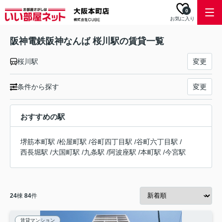
0
お気に入り
阪神電鉄阪神なんば 桜川駅の賃貸一覧
桜川駅
変更
条件から探す
変更
おすすめの駅
堺筋本町駅
/
松屋町駅
/
谷町四丁目駅
/
谷町六丁目駅
/
西長堀駅
/
大国町駅
/
九条駅
/
阿波座駅
/
本町駅
/
今宮駅
24
棟
84
件
賃貸マンション