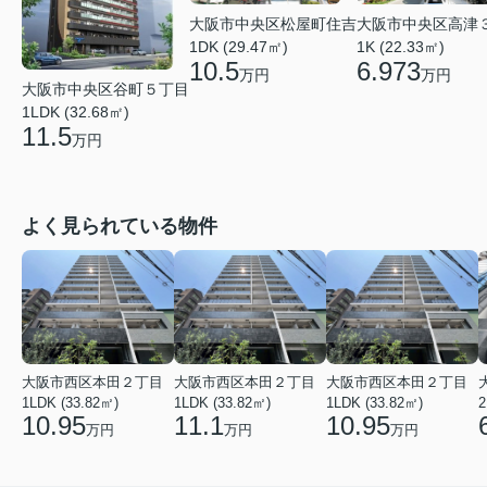
大阪市中央区松屋町住吉
大阪市中央区高津
1DK (29.47㎡)
1K (22.33㎡)
10.5
6.973
万円
万円
大阪市中央区谷町５丁目
1LDK (32.68㎡)
11.5
万円
よく見られている物件
大阪市西区本田２丁目
大阪市西区本田２丁目
大阪市西区本田２丁目
1LDK (33.82㎡)
1LDK (33.82㎡)
1LDK (33.82㎡)
2
10.95
11.1
10.95
万円
万円
万円