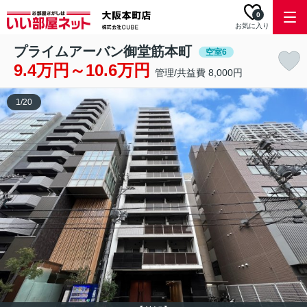
0
お気に入り
プライムアーバン御堂筋本町
空室6
9.4万円～10.6万円
管理/共益費 8,000円
1
/
20