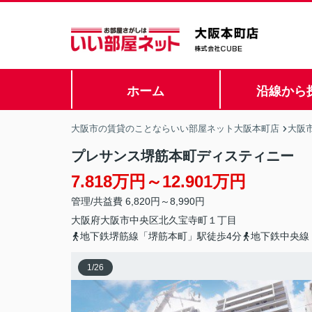
ホーム
沿線から
大阪市の賃貸のことならいい部屋ネット大阪本町店
大阪
プレサンス堺筋本町ディスティニー
7.818万円～12.901万円
管理/共益費 6,820円～8,990円
大阪府
大阪市中央区
北久宝寺町
１丁目
地下鉄堺筋線「堺筋本町」駅徒歩4分
地下鉄中央線
1
/
26