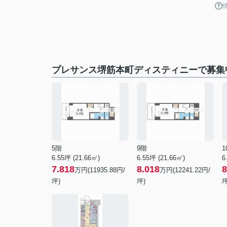
プレサンス堺筋本町ディスティニーで募集
5階
9階
1
6.55坪 (21.66㎡)
6.55坪 (21.66㎡)
6
7.818
8.018
8
万円(11935.88円/
万円(12241.22円/
坪)
坪)
坪