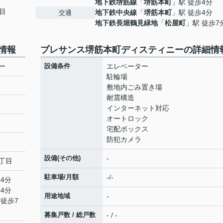
地下鉄堺筋線
「
堺筋本町
」駅 徒歩4分
目
地下鉄中央線
「
堺筋本町
」駅 徒歩4分
交通
地下鉄長堀鶴見緑地
「
松屋町
」駅 徒歩7
情報
プレサンス堺筋本町ディスティニーの詳細情
ー
設備条件
エレベーター
駐輪場
敷地内ごみ置き場
耐震構造
インターネット対応
オートロック
宅配ボックス
防犯カメラ
設備(その他)
-
丁目
駐車場/月額
-/-
4分
4分
用途地域
-
 徒歩7
募集戸数 / 総戸数
- / -