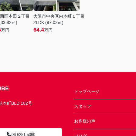
西区本田２丁目
大阪市中央区内本町１丁目
(33.82㎡)
2LDK (87.02㎡)
5
64.4
万円
万円
BE
トップページ
町BLD 102号
スタッフ
お客様の声
06-6281-5060