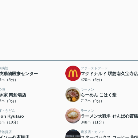
物病院
ファーストフード
央動物医療センター
マクドナルド 堺筋南久宝寺店
26ｍ（5分）
420ｍ（6分）
の他
ラーメン
き家 南船場店
らーめん こはく堂
75ｍ（9分）
717ｍ（9分）
ば・うどん
ラーメン
on Kyutaro
ラーメン大戦争 せんば心斎
90ｍ（10分）
848ｍ（11分）
活雑貨店
喫茶店・カフェ
イソー心斎橋店
スターバックス コーヒー 御