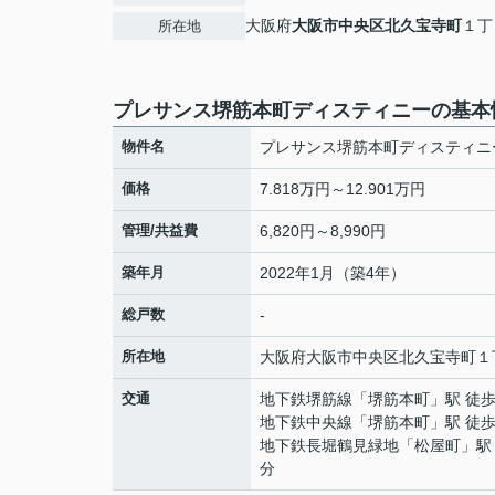
大阪府
大阪市中央区
北久宝寺町
１丁
所在地
プレサンス堺筋本町ディスティニーの基本
物件名
プレサンス堺筋本町ディスティニ
価格
7.818万円～12.901万円
管理/共益費
6,820円～8,990円
築年月
2022年1月（築4年）
総戸数
-
所在地
大阪府
大阪市中央区
北久宝寺町
１
交通
地下鉄堺筋線
「
堺筋本町
」駅 徒歩
地下鉄中央線
「
堺筋本町
」駅 徒歩
地下鉄長堀鶴見緑地
「
松屋町
」駅
分