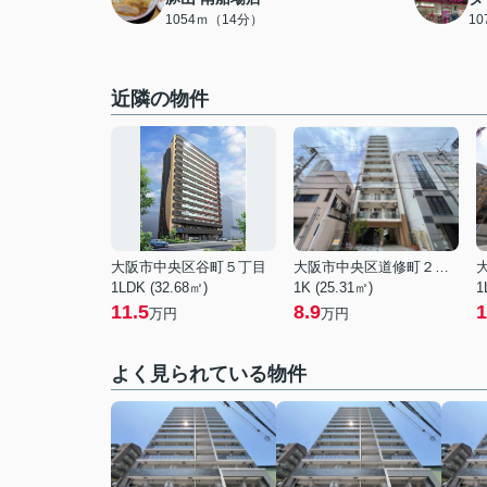
1054ｍ（14分）
1
近隣の物件
大阪市中央区谷町５丁目
大阪市中央区道修町２丁目
1LDK (32.68㎡)
1K (25.31㎡)
1
11.5
8.9
1
万円
万円
よく見られている物件