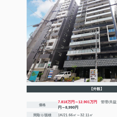
【外観】
7.818万円～12.901万円
管理/共
価格
円～8,990円
1K/21.66㎡～32.11㎡
間取り/面積