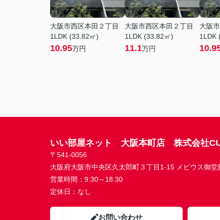
大阪市西区本田２丁目
大阪市西区本田２丁目
大阪市
1LDK (33.82㎡)
1LDK (33.82㎡)
1LDK 
10.95
11.1
10.9
万円
万円
いい部屋ネット 大阪本町店 株式会社CU
〒541-0056
大阪府大阪市中央区久太郎町３丁目1-15 メビウス御堂筋本
営業時間：
9:30～18:30
定休日：
なし
お問い合わせ