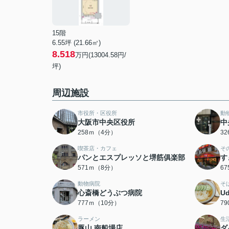
15階
6.55坪 (21.66㎡)
8.518
万円(13004.58円/
坪)
周辺施設
市役所・区役所
動
大阪市中央区役所
中
258ｍ（4分）
3
喫茶店・カフェ
そ
パンとエスプレッソと堺筋俱楽部
す
571ｍ（8分）
6
動物病院
そ
心斎橋どうぶつ病院
Ud
777ｍ（10分）
7
ラーメン
生
豚山 南船場店
ダ