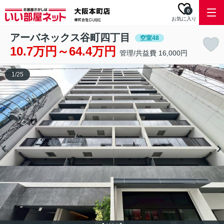
0
お気に入り
アーバネックス谷町四丁目
空室48
10.7万円～64.4万円
管理/共益費 16,000円
1
/
25