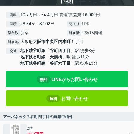
【外観】
10.7万円～64.4万円 管理/共益費 16,000円
賃料
28.54㎡～87.02㎡
1DK
面積
間取り
新築
2階/15階建
築年数
所在階
大阪府
大阪市中央区
内本町
１丁目
所在地
地下鉄谷町線
「
谷町四丁目
」駅 徒歩3分
交通
地下鉄谷町線
「
天満橋
」駅 徒歩11分
地下鉄谷町線
「
谷町六丁目
」駅 徒歩13分
LINEからお問い合わせ
無料
お問い合わせ
無料
アーバネックス谷町四丁目の募集中物件
2階
10.7万円