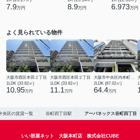
7.9
6.973
8.9
万円
万円
万円
よく見られている物件
大阪市西区本田２丁目
大阪市西区本田２丁目
大阪市中央区内本町１丁目
1LDK (33.82㎡)
1LDK (33.82㎡)
2LDK (87.02㎡)
1
10.95
11.1
64.4
万円
万円
万円
中央区の賃貸一覧
谷町四丁目駅
アーバネックス谷町四丁目
いい部屋ネット 大阪本町店 株式会社CUBE