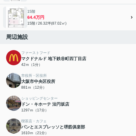
15階
64.4万円
15階 / 26.32坪(87.02㎡)
周辺施設
ファーストフード
マクドナルド 地下鉄谷町四丁目店
42ｍ（1分）
市役所・区役所
大阪市中央区役所
881ｍ（12分）
ショッピングセンター
ドン・キホーテ 法円坂店
1297ｍ（17分）
喫茶店・カフェ
パンとエスプレッソと堺筋俱楽部
1610ｍ（21分）