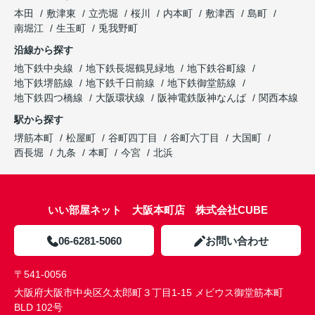
本田
敷津東
立売堀
桜川
内本町
敷津西
島町
南堀江
生玉町
兎我野町
沿線から探す
地下鉄中央線
地下鉄長堀鶴見緑地
地下鉄谷町線
地下鉄堺筋線
地下鉄千日前線
地下鉄御堂筋線
地下鉄四つ橋線
大阪環状線
阪神電鉄阪神なんば
関西本線
駅から探す
堺筋本町
松屋町
谷町四丁目
谷町六丁目
大国町
西長堀
九条
本町
今宮
北浜
いい部屋ネット 大阪本町店 株式会社CUBE
06-6281-5060
お問い合わせ
〒541-0056
大阪府大阪市中央区久太郎町３丁目1-15 メビウス御堂筋本町
BLD 102号