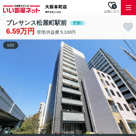
0
お気に入り
プレサンス松屋町駅前
空室1
6.59万円
管理/共益費 9,100円
1
/
22