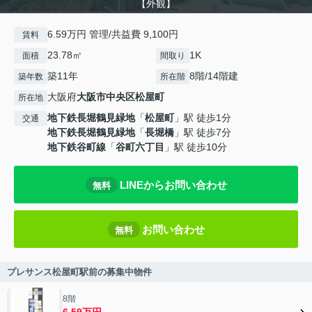
【外観】
6.59万円 管理/共益費 9,100円
賃料
23.78㎡
1K
面積
間取り
築11年
8階/14階建
築年数
所在階
大阪府
大阪市中央区
松屋町
所在地
地下鉄長堀鶴見緑地
「
松屋町
」駅 徒歩1分
交通
地下鉄長堀鶴見緑地
「
長堀橋
」駅 徒歩7分
地下鉄谷町線
「
谷町六丁目
」駅 徒歩10分
LINEからお問い合わせ
無料
お問い合わせ
無料
プレサンス松屋町駅前の募集中物件
8階
6.59万円