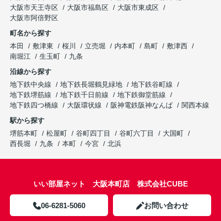
大阪市天王寺区
大阪市福島区
大阪市東成区
大阪市阿倍野区
町名から探す
本田
敷津東
桜川
立売堀
内本町
島町
敷津西
南堀江
生玉町
九条
沿線から探す
地下鉄中央線
地下鉄長堀鶴見緑地
地下鉄谷町線
地下鉄堺筋線
地下鉄千日前線
地下鉄御堂筋線
地下鉄四つ橋線
大阪環状線
阪神電鉄阪神なんば
関西本線
駅から探す
堺筋本町
松屋町
谷町四丁目
谷町六丁目
大国町
西長堀
九条
本町
今宮
北浜
いい部屋ネット 大阪本町店 株式会社CUBE
06-6281-5060
お問い合わせ