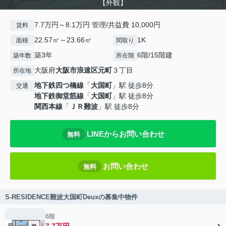
【外観】
7.7万円～8.1万円 管理/共益費 10,000円
賃料
22.57㎡～23.66㎡
1K
面積
間取り
築3年
6階/15階建
築年数
所在階
大阪府
大阪市浪速区
元町
３丁目
所在地
地下鉄四つ橋線
「
大国町
」駅 徒歩8分
交通
地下鉄御堂筋線
「
大国町
」駅 徒歩8分
関西本線
「
ＪＲ難波
」駅 徒歩8分
LINEからお問い合わせ
無料
お問い合わせ
無料
S-RESIDENCE難波大国町Deuxの募集中物件
6階
7.7万円