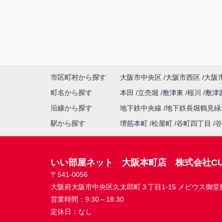
市区町村から探す
大阪市中央区
大阪市西区
大阪
町名から探す
本田
立売堀
敷津東
桜川
敷津
沿線から探す
地下鉄中央線
地下鉄長堀鶴見
駅から探す
堺筋本町
松屋町
谷町四丁目
谷
いい部屋ネット 大阪本町店 株式会社CU
〒541-0056
大阪府大阪市中央区久太郎町３丁目1-15 メビウス御堂筋本
営業時間：
9:30～18:30
定休日：
なし