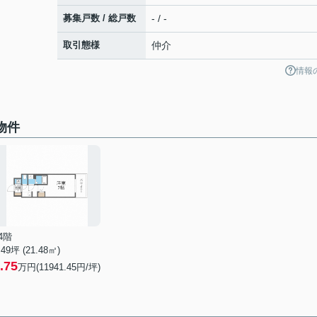
募集戸数 / 総戸数
- / -
取引態様
仲介
情報
物件
4階
.49坪 (21.48㎡)
.75
万円(11941.45円/坪)