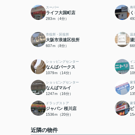
スーパー
寿
ライフ大国町店
く
283ｍ（4分）
4
市役所・区役所
温
大阪市浪速区役所
湯
607ｍ（8分）
6
ショッピングセンター
イ
なんばパークス
ニ
1079ｍ（14分）
1
ショッピングセンター
家
なんばマルイ
ジ
1247ｍ（16分）
1
ドラッグストア
家
ジャパン 桜川店
ビ
1536ｍ（20分）
1
近隣の物件