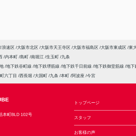
市浪速区
大阪市北区
大阪市天王寺区
大阪市福島区
大阪市東成区
東
西
内本町
島町
南堀江
生玉町
九条
緑地
地下鉄谷町線
地下鉄堺筋線
地下鉄千日前線
地下鉄御堂筋線
地下
町六丁目
西長堀
大国町
九条
本町
阿波座
今宮
BE
トップページ
町BLD 102号
スタッフ
お客様の声