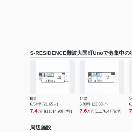
S-RESIDENCE難波大国町Unoで募集中の
9階
14階
1
6.54坪 (21.65㎡)
6.80坪 (22.50㎡)
6
7.4
7.6
7
万円(11314.98円/坪)
万円(11176.47円/坪)
周辺施設