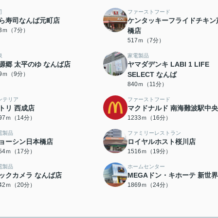
司
ファーストフード
ら寿司なんば元町店
ケンタッキーフライドチキン
93ｍ（7分）
橋店
517ｍ（7分）
泉
家電製品
源郷 太平のゆ なんば店
ヤマダデンキ LABI 1 LIFE
69ｍ（9分）
SELECT なんば
840ｍ（11分）
ンテリア
ファーストフード
トリ 西成店
マクドナルド 南海難波駅中
097ｍ（14分）
1233ｍ（16分）
電製品
ファミリーレストラン
ョーシン日本橋店
ロイヤルホスト桜川店
354ｍ（17分）
1516ｍ（19分）
電製品
ホームセンター
ックカメラ なんば店
MEGAドン・キホーテ 新世
542ｍ（20分）
1869ｍ（24分）