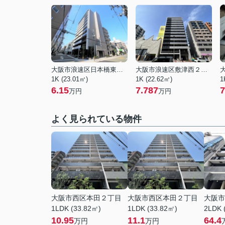
大阪市浪速区日本橋東１丁目
大阪市浪速区敷津西２丁目
1K (23.01㎡)
1K (22.62㎡)
1
6.15
7.787
7
万円
万円
よく見られている物件
大阪市西区本田２丁目
大阪市西区本田２丁目
大阪市
1LDK (33.82㎡)
1LDK (33.82㎡)
2LDK 
10.95
11.1
64.4
万円
万円