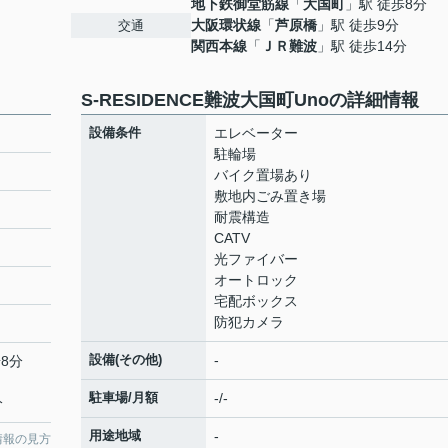
地下鉄御堂筋線
「
大国町
」駅 徒歩8分
大阪環状線
「
芦原橋
」駅 徒歩9分
交通
関西本線
「
ＪＲ難波
」駅 徒歩14分
S-RESIDENCE難波大国町Unoの詳細情報
設備条件
エレベーター
駐輪場
バイク置場あり
敷地内ごみ置き場
耐震構造
CATV
光ファイバー
オートロック
宅配ボックス
防犯カメラ
設備(その他)
-
8分
駐車場/月額
-/-
分
用途地域
-
情報の見方