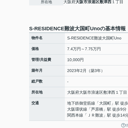
大阪府
大阪市浪速区
敷津西
１丁目
所在地
S-RESIDENCE難波大国町Unoの基本情報
物件名
S-RESIDENCE難波大国町Uno
価格
7.4万円～7.75万円
管理/共益費
10,000円
築年月
2023年2月（築3年）
総戸数
-
所在地
大阪府
大阪市浪速区
敷津西
１丁目
交通
地下鉄御堂筋線
「
大国町
」駅 徒歩
大阪環状線
「
芦原橋
」駅 徒歩9分
関西本線
「
ＪＲ難波
」駅 徒歩14