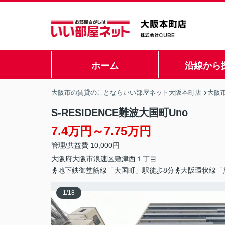
ホーム
沿線から
大阪市の賃貸のことならいい部屋ネット大阪本町店
大阪
S-RESIDENCE難波大国町Uno
7.4万円～7.75万円
管理/共益費 10,000円
大阪府
大阪市浪速区
敷津西
１丁目
地下鉄御堂筋線「大国町」駅徒歩8分
大阪環状線「
1
/
18