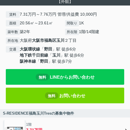
【外観】
7.31万円～7.76万円 管理/共益費 10,000円
賃料
20.56㎡～23.61㎡
1K
面積
間取り
築2年
1階/14階建
築年数
所在階
大阪府
大阪市福島区
玉川
２丁目
所在地
大阪環状線
「
野田
」駅 徒歩6分
交通
地下鉄千日前線
「
玉川
」駅 徒歩6分
阪神本線
「
野田
」駅 徒歩7分
LINEからお問い合わせ
無料
お問い合わせ
無料
S-RESIDENCE福島玉川Tresの募集中物件
1階
7.71万円