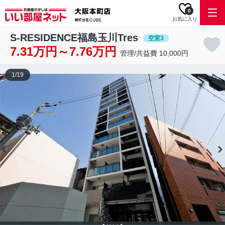
0
お気に入り
S-RESIDENCE福島玉川Tres
空室3
7.31万円～7.76万円
管理/共益費 10,000円
1
/
19