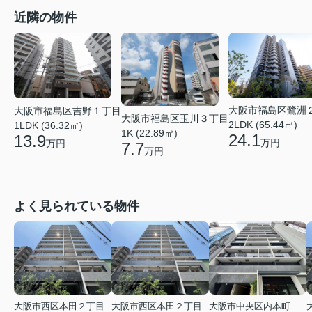
近隣の物件
大阪市福島区鷺洲
大阪市福島区吉野１丁目
大阪市福島区玉川３丁目
2LDK (65.44㎡)
1LDK (36.32㎡)
1K (22.89㎡)
24.1
13.9
万円
万円
7.7
万円
よく見られている物件
大阪市西区本田２丁目
大阪市西区本田２丁目
大阪市中央区内本町１丁目