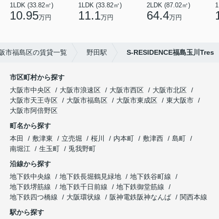
1LDK (33.82㎡)
1LDK (33.82㎡)
2LDK (87.02㎡)
1
10.95
11.1
64.4
万円
万円
万円
阪市福島区の賃貸一覧
野田駅
S-RESIDENCE福島玉川Tres
市区町村から探す
大阪市中央区
大阪市浪速区
大阪市西区
大阪市北区
大阪市天王寺区
大阪市福島区
大阪市東成区
東大阪市
大阪市阿倍野区
町名から探す
本田
敷津東
立売堀
桜川
内本町
敷津西
島町
南堀江
生玉町
兎我野町
沿線から探す
地下鉄中央線
地下鉄長堀鶴見緑地
地下鉄谷町線
地下鉄堺筋線
地下鉄千日前線
地下鉄御堂筋線
地下鉄四つ橋線
大阪環状線
阪神電鉄阪神なんば
関西本線
駅から探す