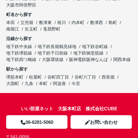
大阪市阿倍野区
町名から探す
本田
立売堀
敷津東
桜川
内本町
敷津西
島町
南堀江
生玉町
兎我野町
沿線から探す
地下鉄中央線
地下鉄長堀鶴見緑地
地下鉄谷町線
地下鉄堺筋線
地下鉄千日前線
地下鉄御堂筋線
地下鉄四つ橋線
大阪環状線
阪神電鉄阪神なんば
関西本線
駅から探す
堺筋本町
松屋町
谷町四丁目
谷町六丁目
西長堀
大国町
九条
本町
阿波座
今宮
いい部屋ネット 大阪本町店 株式会社CUBE
06-6281-5060
お問い合わせ
〒541-0056