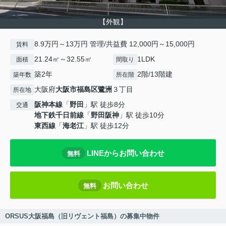
【外観】
8.9万円～13万円 管理/共益費 12,000円～15,000円
賃料
21.24㎡～32.55㎡
1LDK
面積
間取り
築2年
2階/13階建
築年数
所在階
大阪府
大阪市福島区
鷺洲
３丁目
所在地
阪神本線
「
野田
」駅 徒歩8分
交通
地下鉄千日前線
「
野田阪神
」駅 徒歩10分
東西線
「
海老江
」駅 徒歩12分
LINEからお問い合わせ
無料
お問い合わせ
無料
ORSUS大阪福島（旧リヴェント福島）の募集中物件