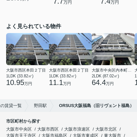
7.7
7.4
万円
万円
よく見られている物件
大阪市西区本田２丁目
大阪市西区本田２丁目
大阪市中央区内本町１丁目
1LDK (33.82㎡)
1LDK (33.82㎡)
2LDK (87.02㎡)
1
10.95
11.1
64.4
万円
万円
万円
区の賃貸一覧
野田駅
ORSUS大阪福島（旧リヴェント福島）
市区町村から探す
大阪市中央区
大阪市西区
大阪市浪速区
大阪市北区
大阪市天王寺区
大阪市福島区
大阪市東成区
東大阪市