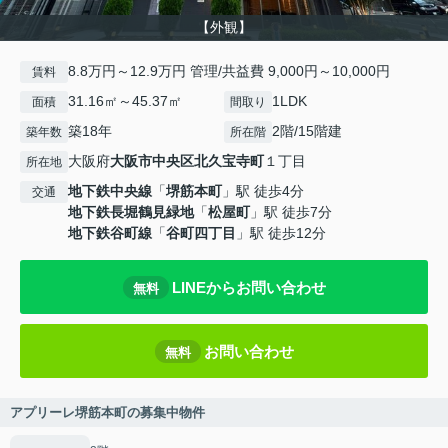
【外観】
8.8万円～12.9万円 管理/共益費 9,000円～10,000円
賃料
31.16㎡～45.37㎡
1LDK
面積
間取り
築18年
2階/15階建
築年数
所在階
大阪府
大阪市中央区
北久宝寺町
１丁目
所在地
地下鉄中央線
「
堺筋本町
」駅 徒歩4分
交通
地下鉄長堀鶴見緑地
「
松屋町
」駅 徒歩7分
地下鉄谷町線
「
谷町四丁目
」駅 徒歩12分
LINEからお問い合わせ
無料
お問い合わせ
無料
アプリーレ堺筋本町の募集中物件