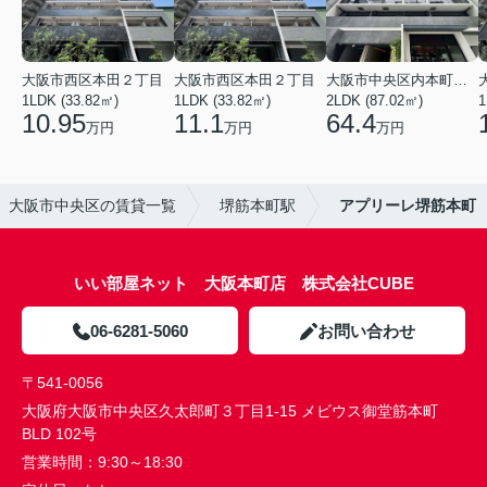
大阪市西区本田２丁目
大阪市西区本田２丁目
大阪市中央区内本町１丁目
1LDK (33.82㎡)
1LDK (33.82㎡)
2LDK (87.02㎡)
1
10.95
11.1
64.4
万円
万円
万円
大阪市中央区の賃貸一覧
堺筋本町駅
アプリーレ堺筋本町
いい部屋ネット 大阪本町店 株式会社CUBE
06-6281-5060
お問い合わせ
〒541-0056
大阪府大阪市中央区久太郎町３丁目1-15 メビウス御堂筋本町
BLD 102号
営業時間：
9:30～18:30