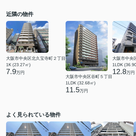
近隣の物件
大阪市中央区北久宝寺町２丁目
大阪市中央
1K (23.27㎡)
1LDK (36.9
7.9
12.8
万円
万円
大阪市中央区谷町５丁目
1LDK (32.68㎡)
11.5
万円
よく見られている物件