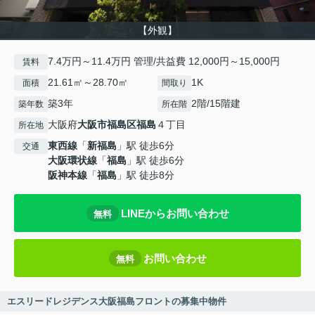
【外観】
7.4万円～11.4万円 管理/共益費 12,000円～15,000円
賃料
21.61㎡～28.70㎡
1K
面積
間取り
築3年
2階/15階建
築年数
所在階
大阪府
大阪市福島区
福島
４丁目
所在地
東西線
「
新福島
」駅 徒歩6分
交通
大阪環状線
「
福島
」駅 徒歩6分
阪神本線
「
福島
」駅 徒歩8分
LINEからお問い合わせ
無料
お問い合わせ
無料
エスリードレジデンス大阪福島フロントの募集中物件