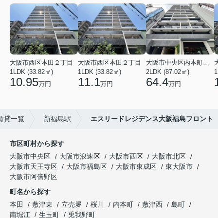
大阪市西区本田２丁目
大阪市西区本田２丁目
大阪市中央区内本町１丁目
1LDK (33.82㎡)
1LDK (33.82㎡)
2LDK (87.02㎡)
1
10.95
11.1
64.4
万円
万円
万円
賃貸一覧
新福島駅
エスリードレジデンス大阪福島フロント
市区町村から探す
大阪市中央区
大阪市浪速区
大阪市西区
大阪市北区
大阪市天王寺区
大阪市福島区
大阪市東成区
東大阪市
大阪市阿倍野区
町名から探す
本田
敷津東
立売堀
桜川
内本町
敷津西
島町
南堀江
生玉町
兎我野町