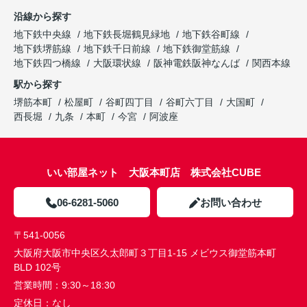
沿線から探す
地下鉄中央線
地下鉄長堀鶴見緑地
地下鉄谷町線
地下鉄堺筋線
地下鉄千日前線
地下鉄御堂筋線
地下鉄四つ橋線
大阪環状線
阪神電鉄阪神なんば
関西本線
駅から探す
堺筋本町
松屋町
谷町四丁目
谷町六丁目
大国町
西長堀
九条
本町
今宮
阿波座
いい部屋ネット 大阪本町店 株式会社CUBE
06-6281-5060
お問い合わせ
〒541-0056
大阪府大阪市中央区久太郎町３丁目1-15 メビウス御堂筋本町
BLD 102号
営業時間：
9:30～18:30
定休日：
なし