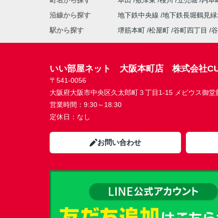
町名から探す
本田
敷津東
桜川
立売堀
内本
沿線から探す
地下鉄中央線
地下鉄長堀鶴見
駅から探す
堺筋本町
松屋町
谷町四丁目
谷
いい部屋ネット 大阪本町店 株式会社CU
〒541-0056
大阪府大阪市中央区久太郎町３丁目1-15 メビウス御堂筋本
営業時間：
9:30～18:30
定休日：
なし
お問い合わせ