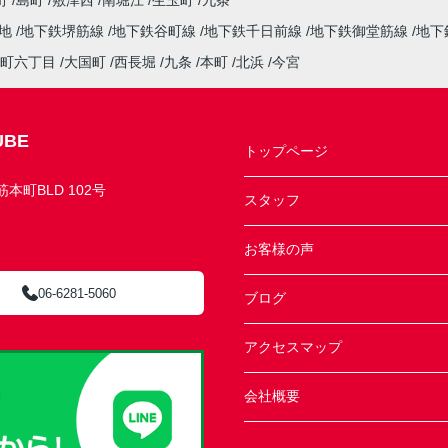
町
島町
敷津西
南堀江
生玉町
九条
緑地
地下鉄堺筋線
地下鉄谷町線
地下鉄千日前線
地下鉄御堂筋線
地下
町六丁目
大国町
西長堀
九条
本町
北浜
今宮
BE
トップページ
町BLD 102号
スタッフ
お客様の声
06-6281-5060
ブログ
アクセスマップ
会社概要