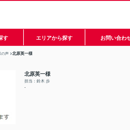
探す
エリアから探す
お問い合わ
北原英一様
様の声
北原英一様
担当：鈴木 歩
-