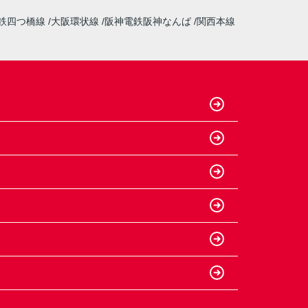
鉄四つ橋線
大阪環状線
阪神電鉄阪神なんば
関西本線