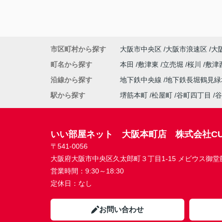
市区町村から探す
大阪市中央区
大阪市浪速区
大
町名から探す
本田
敷津東
立売堀
桜川
敷津
沿線から探す
地下鉄中央線
地下鉄長堀鶴見
駅から探す
堺筋本町
松屋町
谷町四丁目
谷
いい部屋ネット 大阪本町店 株式会社CU
〒541-0056
大阪府大阪市中央区久太郎町３丁目1-15 メビウス御堂筋本
営業時間：
9:30～18:30
定休日：
なし
お問い合わせ