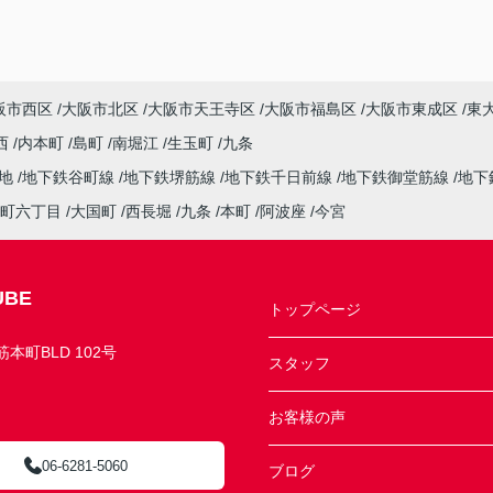
阪市西区
大阪市北区
大阪市天王寺区
大阪市福島区
大阪市東成区
東
西
内本町
島町
南堀江
生玉町
九条
緑地
地下鉄谷町線
地下鉄堺筋線
地下鉄千日前線
地下鉄御堂筋線
地下
町六丁目
大国町
西長堀
九条
本町
阿波座
今宮
BE
トップページ
町BLD 102号
スタッフ
お客様の声
06-6281-5060
ブログ