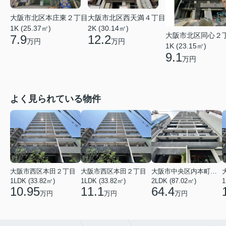
大阪市北区本庄東２丁目
大阪市北区西天満４丁目
1K (25.37㎡)
2K (30.14㎡)
大阪市北区同心２
7.9
12.2
万円
万円
1K (23.15㎡)
9.1
万円
よく見られている物件
大阪市西区本田２丁目
大阪市西区本田２丁目
大阪市中央区内本町１丁目
1LDK (33.82㎡)
1LDK (33.82㎡)
2LDK (87.02㎡)
1
10.95
11.1
64.4
万円
万円
万円