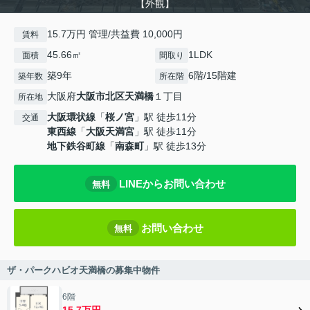
【外観】
15.7万円 管理/共益費 10,000円
賃料
45.66㎡
1LDK
面積
間取り
築9年
6階/15階建
築年数
所在階
大阪府
大阪市北区
天満橋
１丁目
所在地
大阪環状線
「
桜ノ宮
」駅 徒歩11分
交通
東西線
「
大阪天満宮
」駅 徒歩11分
地下鉄谷町線
「
南森町
」駅 徒歩13分
LINEからお問い合わせ
無料
お問い合わせ
無料
ザ・パークハビオ天満橋の募集中物件
6階
15.7万円