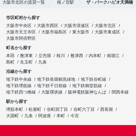
大阪市北区の賃貸一覧
桜ノ宮駅
ザ・パークハビオ天満橋
市区町村から探す
大阪市中央区
大阪市西区
大阪市浪速区
大阪市北区
大阪市天王寺区
大阪市福島区
東大阪市
大阪市東成区
大阪市阿倍野区
町名から探す
本田
敷津東
立売堀
桜川
敷津西
内本町
南堀江
島町
生玉町
九条
沿線から探す
地下鉄中央線
地下鉄長堀鶴見緑地
地下鉄谷町線
地下鉄堺筋線
地下鉄千日前線
地下鉄御堂筋線
地下鉄四つ橋線
大阪環状線
阪神電鉄阪神なんば
関西本線
駅から探す
堺筋本町
松屋町
谷町四丁目
谷町六丁目
西長堀
大国町
九条
阿波座
本町
今宮