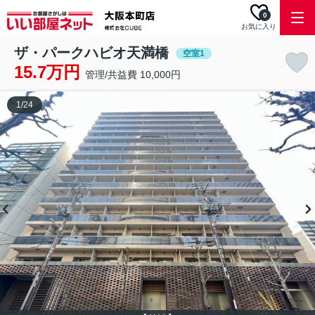
0
お気に入り
ザ・パークハビオ天満橋
空室1
15.7万円
管理/共益費 10,000円
1
/
24