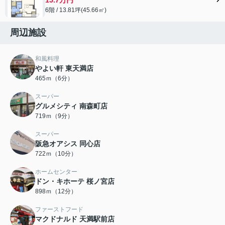
6階 / 13.81坪(45.66㎡)
周辺施設
和風料理
やよい軒 東天満店
465ｍ（6分）
スーパー
グルメシティ 南森町店
719ｍ（9分）
スーパー
阪急オアシス 同心店
722ｍ（10分）
ホームセンター
ドン・キホーテ 桜ノ宮店
898ｍ（12分）
ファーストフード
マクドナルド 天満駅前店