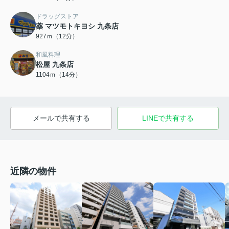
ドラッグストア
薬 マツモトキヨシ 九条店
927ｍ（12分）
和風料理
松屋 九条店
1104ｍ（14分）
メールで共有する
LINEで共有する
近隣の物件