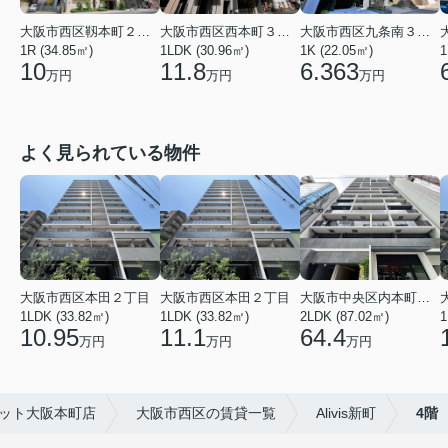
大阪市西区靱本町２丁目
大阪市西区西本町３丁目
大阪市西区九条南３丁目
1
1R (34.85㎡)
1LDK (30.96㎡)
1K (22.05㎡)
10
11.8
6.363
万円
万円
万円
よく見られている物件
大阪市西区本田２丁目
大阪市西区本田２丁目
大阪市中央区内本町１丁目
1LDK (33.82㎡)
1LDK (33.82㎡)
2LDK (87.02㎡)
1
10.95
11.1
64.4
万円
万円
万円
ット大阪本町店
大阪市西区の賃貸一覧
Alivis新町
4階