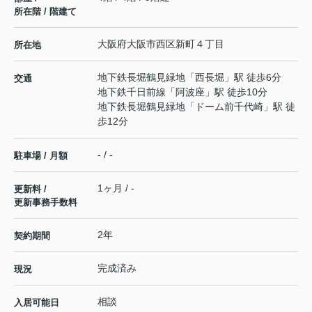
所在階 / 階建て
大阪府
大阪市西区
新町
４丁目
所在地
地下鉄長堀鶴見緑地
「
西長堀
」駅 徒歩6分
交通
地下鉄千日前線
「
阿波座
」駅 徒歩10分
地下鉄長堀鶴見緑地
「
ドーム前千代崎
」駅 徒
歩12分
- / -
駐車場 / 月額
1ヶ月 / -
更新料 /
更新事務手数料
2年
契約期間
完成済み
現況
相談
入居可能日