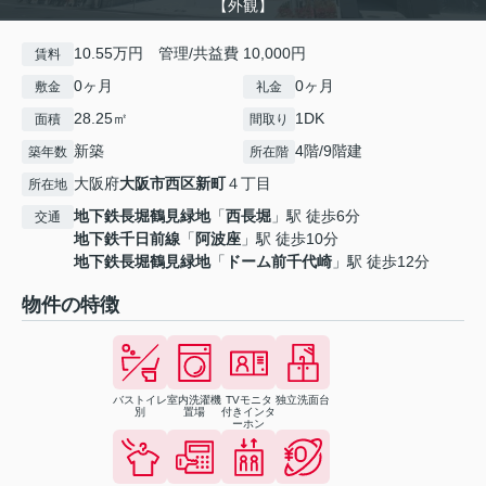
【外観】
10.55万円 管理/共益費 10,000円
賃料
0ヶ月
0ヶ月
敷金
礼金
28.25㎡
1DK
面積
間取り
新築
4階/9階建
築年数
所在階
大阪府
大阪市西区
新町
４丁目
所在地
地下鉄長堀鶴見緑地
「
西長堀
」駅 徒歩6分
交通
地下鉄千日前線
「
阿波座
」駅 徒歩10分
地下鉄長堀鶴見緑地
「
ドーム前千代崎
」駅 徒歩12分
物件の特徴
バストイレ
室内洗濯機
TVモニタ
独立洗面台
別
置場
付きインタ
ーホン