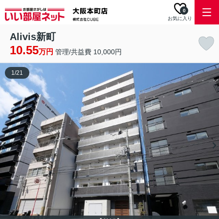
0
お気に入り
Alivis新町
10.55
万円
管理/共益費 10,000円
1
/
21