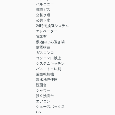
バルコニー
都市ガス
公営水道
公共下水
24時間換気システム
エレベーター
電気有
敷地内ごみ置き場
耐震構造
ガスコンロ
コンロ２口以上
システムキッチン
バス・トイレ別
浴室乾燥機
温水洗浄便座
洗面台
シャワー
独立洗面台
エアコン
シューズボックス
CS