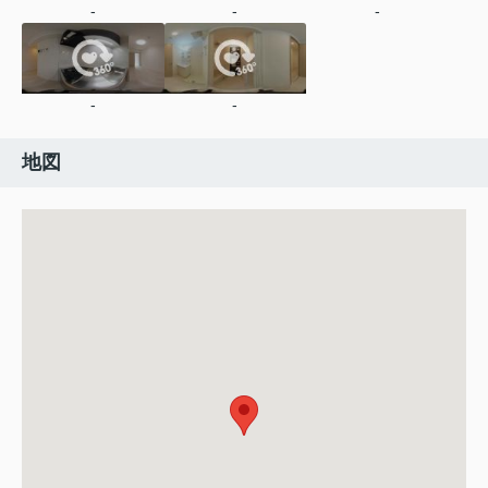
-
-
-
-
-
地図