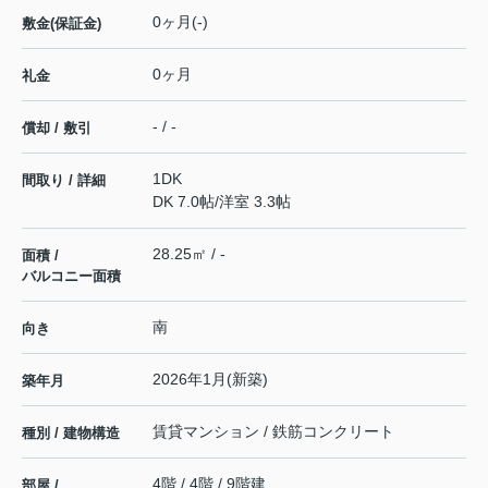
0ヶ月(-)
敷金(保証金)
0ヶ月
礼金
- / -
償却 / 敷引
1DK
間取り / 詳細
DK 7.0帖
/
洋室 3.3帖
28.25㎡ / -
面積 /
バルコニー面積
南
向き
2026年1月(新築)
築年月
賃貸マンション / 鉄筋コンクリート
種別 / 建物構造
4階 / 4階 / 9階建
部屋 /