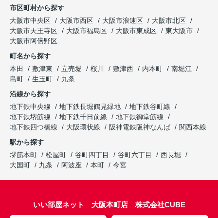
市区町村から探す
大阪市中央区
大阪市西区
大阪市浪速区
大阪市北区
大阪市天王寺区
大阪市福島区
大阪市東成区
東大阪市
大阪市阿倍野区
町名から探す
本田
敷津東
立売堀
桜川
敷津西
内本町
南堀江
島町
生玉町
九条
沿線から探す
地下鉄中央線
地下鉄長堀鶴見緑地
地下鉄谷町線
地下鉄堺筋線
地下鉄千日前線
地下鉄御堂筋線
地下鉄四つ橋線
大阪環状線
阪神電鉄阪神なんば
関西本線
駅から探す
堺筋本町
松屋町
谷町四丁目
谷町六丁目
西長堀
大国町
九条
阿波座
本町
今宮
いい部屋ネット 大阪本町店 株式会社CUBE