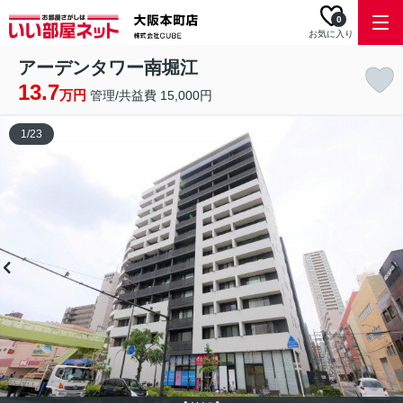
0
お気に入り
アーデンタワー南堀江
13.7
万円
管理/共益費 15,000円
1
/
23