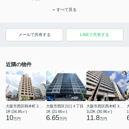
すべて見る
メールで共有する
LINEで共有する
近隣の物件
大阪市西区川口４丁目
大阪市西区靱本町２丁目
大阪市西区西本町３丁目
1K (21.66㎡)
1
1R (34.85㎡)
1LDK (30.96㎡)
6.65
10
11.8
万円
万円
万円