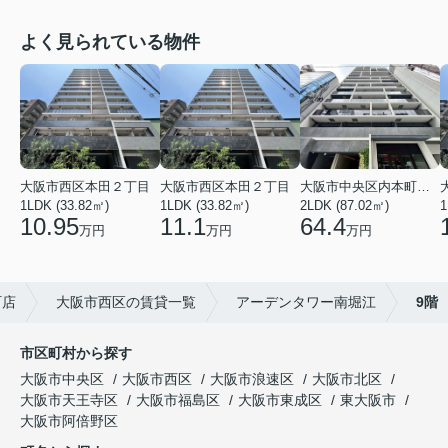
よく見られている物件
大阪市西区本田２丁目
大阪市西区本田２丁目
大阪市中央区内本町１丁目
1LDK (33.82㎡)
1LDK (33.82㎡)
2LDK (87.02㎡)
1
10.95
11.1
64.4
万円
万円
万円
町店
大阪市西区の賃貸一覧
アーデンタワー南堀江
9階
市区町村から探す
大阪市中央区
大阪市西区
大阪市浪速区
大阪市北区
大阪市天王寺区
大阪市福島区
大阪市東成区
東大阪市
大阪市阿倍野区