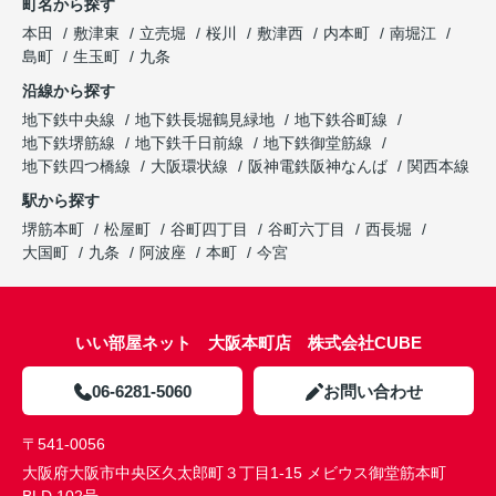
町名から探す
本田
敷津東
立売堀
桜川
敷津西
内本町
南堀江
島町
生玉町
九条
沿線から探す
地下鉄中央線
地下鉄長堀鶴見緑地
地下鉄谷町線
地下鉄堺筋線
地下鉄千日前線
地下鉄御堂筋線
地下鉄四つ橋線
大阪環状線
阪神電鉄阪神なんば
関西本線
駅から探す
堺筋本町
松屋町
谷町四丁目
谷町六丁目
西長堀
大国町
九条
阿波座
本町
今宮
いい部屋ネット 大阪本町店 株式会社CUBE
06-6281-5060
お問い合わせ
〒541-0056
大阪府大阪市中央区久太郎町３丁目1-15 メビウス御堂筋本町
BLD 102号