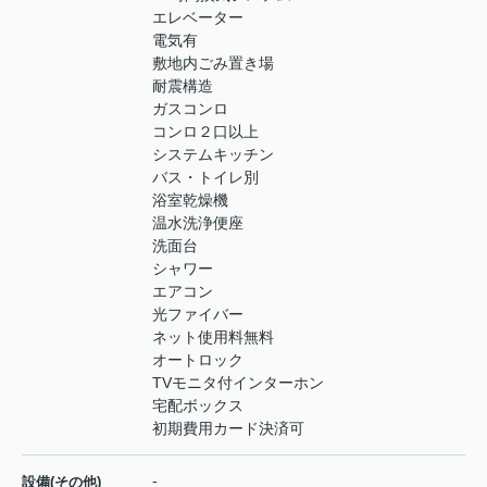
エレベーター
電気有
敷地内ごみ置き場
耐震構造
ガスコンロ
コンロ２口以上
システムキッチン
バス・トイレ別
浴室乾燥機
温水洗浄便座
洗面台
シャワー
エアコン
光ファイバー
ネット使用料無料
オートロック
TVモニタ付インターホン
宅配ボックス
初期費用カード決済可
-
設備(その他)