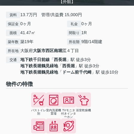
【外観】
13.7万円 管理/共益費 15,000円
賃料
0ヶ月
0ヶ月
保証金
礼金
41.47㎡
1R
面積
間取り
築19年
9階/14階建
築年数
所在階
大阪府
大阪市西区
南堀江
４丁目
所在地
地下鉄千日前線
「
西長堀
」駅 徒歩3分
交通
地下鉄長堀鶴見緑地
「
西長堀
」駅 徒歩3分
地下鉄長堀鶴見緑地
「
ドーム前千代崎
」駅 徒歩10分
物件の特徴
バストイレ
室内洗濯機
TVモニタ
浴室乾燥機
別
置場
付きインタ
ーホン