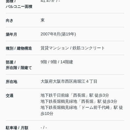
41.47㎡ / -
面積 /
バルコニー面積
東
向き
2007年8月(築19年)
築年月
賃貸マンション / 鉄筋コンクリート
種別 / 建物構造
9階 / 9階 / 14階建
部屋 /
所在階 / 階建て
大阪府
大阪市西区
南堀江
４丁目
所在地
地下鉄千日前線
「
西長堀
」駅 徒歩3分
交通
地下鉄長堀鶴見緑地
「
西長堀
」駅 徒歩3分
地下鉄長堀鶴見緑地
「
ドーム前千代崎
」駅 徒
歩10分
- / -
駐車場 / 月額