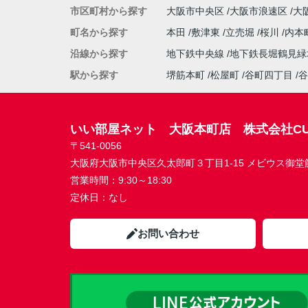
市区町村から探す
大阪市中央区
大阪市浪速区
大
町名から探す
本田
敷津東
立売堀
桜川
内本
沿線から探す
地下鉄中央線
地下鉄長堀鶴見
駅から探す
堺筋本町
松屋町
谷町四丁目
谷
いい部屋ネット 大阪本町店 株式会社CU
〒541-0056
大阪府大阪市中央区久太郎町３丁目1-15 メビウス御堂筋本
営業時間：
9:30～18:30
定休日：
なし
お問い合わせ