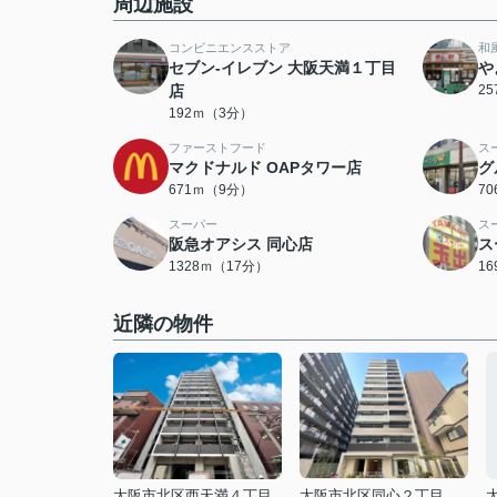
周辺施設
コンビニエンスストア
和
セブン-イレブン 大阪天満１丁目
や
店
2
192ｍ（3分）
ファーストフード
ス
マクドナルド OAPタワー店
グ
671ｍ（9分）
7
スーパー
ス
阪急オアシス 同心店
ス
1328ｍ（17分）
1
近隣の物件
大阪市北区西天満４丁目
大阪市北区同心２丁目