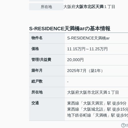
大阪府
大阪市北区
天満
１丁目
所在地
S-RESIDENCE天満橋arの基本情報
物件名
S-RESIDENCE天満橋ar
価格
11.15万円～11.25万円
管理/共益費
20,000円
築年月
2025年7月（築1年）
総戸数
-
所在地
大阪府
大阪市北区
天満
１丁目
交通
東西線
「
大阪天満宮
」駅 徒歩9分
東西線
「
大阪城北詰
」駅 徒歩15
地下鉄谷町線
「
天満橋
」駅 徒歩9