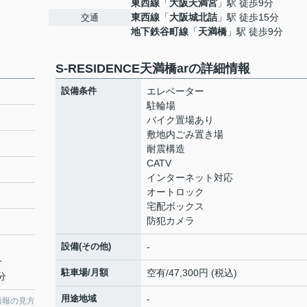
東西線
「
大阪天満宮
」駅 徒歩9分
東西線
「
大阪城北詰
」駅 徒歩15分
交通
地下鉄谷町線
「
天満橋
」駅 徒歩9分
S-RESIDENCE天満橋arの詳細情報
設備条件
エレベーター
駐輪場
バイク置場あり
敷地内ごみ置き場
耐震構造
CATV
インターネット対応
オートロック
宅配ボックス
防犯カメラ
設備(その他)
-
分
駐車場/月額
空有/47,300円 (税込)
分
用途地域
-
情報の見方