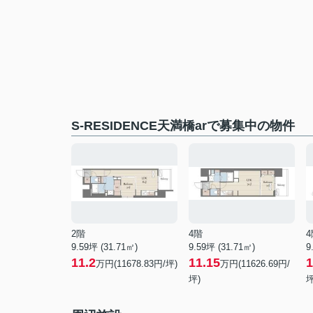
S-RESIDENCE天満橋arで募集中の物件
2階
4階
4
9.59坪 (31.71㎡)
9.59坪 (31.71㎡)
9
11.2
11.15
1
万円(11678.83円/坪)
万円(11626.69円/
坪)
坪