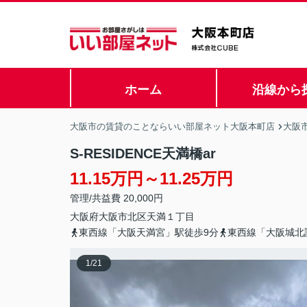
ホーム
沿線から
大阪市の賃貸のことならいい部屋ネット大阪本町店
大阪
S-RESIDENCE天満橋ar
11.15万円～11.25万円
管理/共益費 20,000円
大阪府
大阪市北区
天満
１丁目
東西線「大阪天満宮」駅徒歩9分
東西線「大阪城北
1
/
21