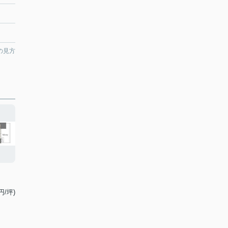
の見方
円/坪)