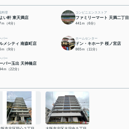
風料理
コンビニエンスストア
よい軒 東天満店
ファミリーマート 天満二丁
57ｍ（4分）
441ｍ（6分）
ーパー
ホームセンター
ルメシティ 南森町店
ドン・キホーテ 桜ノ宮店
06ｍ（9分）
865ｍ（11分）
ーパー
ーパー玉出 天神橋店
694ｍ（22分）
大阪市北区同心２丁目
大阪市北区大淀中５丁目