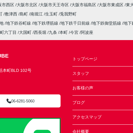
阪市西区
大阪市北区
大阪市天王寺区
大阪市福島区
大阪市東成区
東
町
敷津西
島町
南堀江
生玉町
兎我野町
緑地
地下鉄谷町線
地下鉄堺筋線
地下鉄千日前線
地下鉄御堂筋線
地下
町六丁目
大国町
西長堀
九条
本町
今宮
阿波座
BE
トップページ
町BLD 102号
スタッフ
お客様の声
06-6281-5060
ブログ
アクセスマップ
会社概要