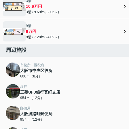
3階
10.6万円
3階 / 9.69坪(32.06㎡)
9階
8万円
9階 / 7.28坪(24.09㎡)
周辺施設
市役所・区役所
大阪市中央区役所
606ｍ（8分）
銀行
三菱UFJ銀行瓦町支店
954ｍ（12分）
郵便局
大阪淡路町郵便局
957ｍ（12分）