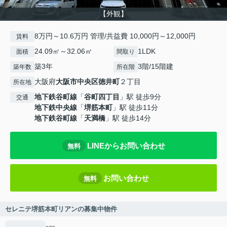
【外観】
8万円～10.6万円 管理/共益費 10,000円～12,000円
賃料
24.09㎡～32.06㎡
1LDK
面積
間取り
築3年
3階/15階建
築年数
所在階
大阪府
大阪市中央区
徳井町
２丁目
所在地
地下鉄谷町線
「
谷町四丁目
」駅 徒歩9分
交通
地下鉄中央線
「
堺筋本町
」駅 徒歩11分
地下鉄谷町線
「
天満橋
」駅 徒歩14分
LINEからお問い合わせ
無料
お問い合わせ
無料
セレニテ堺筋本町リアンの募集中物件