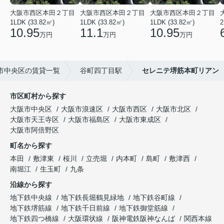
大阪市西区本田２丁目
大阪市西区本田２丁目
大阪市西区本田２丁目
1LDK (33.82㎡)
1LDK (33.82㎡)
1LDK (33.82㎡)
2
10.95
11.1
10.95
万円
万円
万円
市中央区の賃貸一覧
谷町四丁目駅
セレニテ堺筋本町リアン
市区町村から探す
大阪市中央区
大阪市浪速区
大阪市西区
大阪市北区
大阪市天王寺区
大阪市福島区
大阪市東成区
大阪市阿倍野区
町名から探す
本田
敷津東
桜川
立売堀
内本町
島町
敷津西
南堀江
生玉町
九条
沿線から探す
地下鉄中央線
地下鉄長堀鶴見緑地
地下鉄谷町線
地下鉄堺筋線
地下鉄千日前線
地下鉄御堂筋線
地下鉄四つ橋線
大阪環状線
阪神電鉄阪神なんば
関西本線