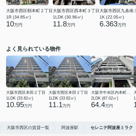
大阪市西区靱本町２丁目
大阪市西区西本町３丁目
大阪市西区九条南
1R (34.85㎡)
1LDK (30.96㎡)
1K (22.05㎡)
10
11.8
6.363
万円
万円
万円
よく見られている物件
大阪市西区本田２丁目
大阪市西区本田２丁目
大阪市中央区内本町１丁目
1LDK (33.82㎡)
1LDK (33.82㎡)
2LDK (87.02㎡)
1
10.95
11.1
64.4
万円
万円
万円
大阪市西区の賃貸一覧
阿波座駅
セレニテ阿波座ミラク