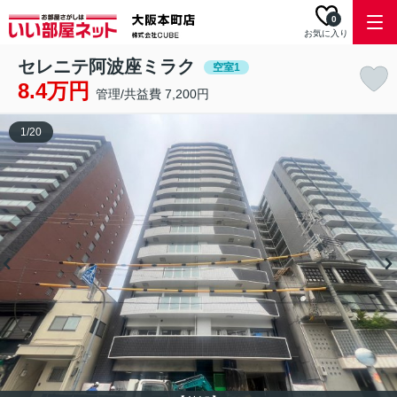
0
お気に入り
セレニテ阿波座ミラク
空室1
8.4万円
管理/共益費 7,200円
1
/
20