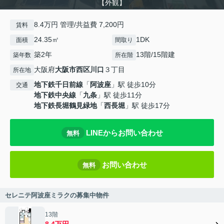
【外観】
8.4万円 管理/共益費 7,200円
賃料
24.35㎡
1DK
面積
間取り
築2年
13階/15階建
築年数
所在階
大阪府
大阪市西区
川口
３丁目
所在地
地下鉄千日前線
「
阿波座
」駅 徒歩10分
交通
地下鉄中央線
「
九条
」駅 徒歩11分
地下鉄長堀鶴見緑地
「
西長堀
」駅 徒歩17分
LINEからお問い合わせ
無料
お問い合わせ
無料
セレニテ阿波座ミラクの募集中物件
13階
8.4万円