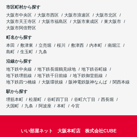
市区町村から探す
大阪市中央区
大阪市西区
大阪市浪速区
大阪市北区
大阪市天王寺区
大阪市福島区
大阪市東成区
東大阪市
大阪市阿倍野区
町名から探す
本田
敷津東
立売堀
桜川
敷津西
内本町
南堀江
島町
生玉町
九条
沿線から探す
地下鉄中央線
地下鉄長堀鶴見緑地
地下鉄谷町線
地下鉄堺筋線
地下鉄千日前線
地下鉄御堂筋線
地下鉄四つ橋線
大阪環状線
阪神電鉄阪神なんば
関西本線
駅から探す
堺筋本町
松屋町
谷町四丁目
谷町六丁目
西長堀
大国町
九条
阿波座
本町
今宮
いい部屋ネット 大阪本町店 株式会社CUBE