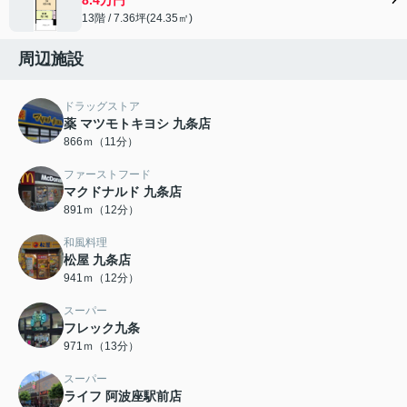
13階 / 7.36坪(24.35㎡)
周辺施設
ドラッグストア
薬 マツモトキヨシ 九条店
866ｍ（11分）
ファーストフード
マクドナルド 九条店
891ｍ（12分）
和風料理
松屋 九条店
941ｍ（12分）
スーパー
フレック九条
971ｍ（13分）
スーパー
ライフ 阿波座駅前店