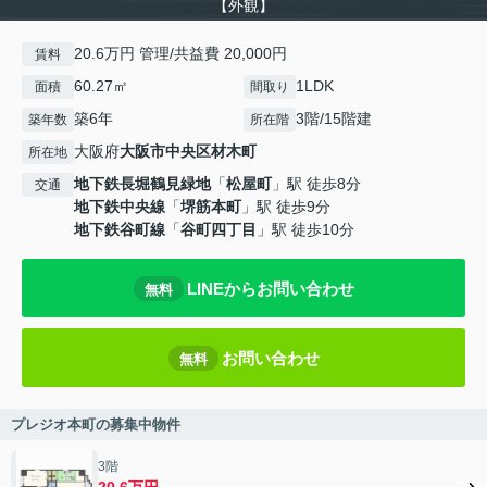
【外観】
20.6万円 管理/共益費 20,000円
賃料
60.27㎡
1LDK
面積
間取り
築6年
3階/15階建
築年数
所在階
大阪府
大阪市中央区
材木町
所在地
地下鉄長堀鶴見緑地
「
松屋町
」駅 徒歩8分
交通
地下鉄中央線
「
堺筋本町
」駅 徒歩9分
地下鉄谷町線
「
谷町四丁目
」駅 徒歩10分
LINEからお問い合わせ
無料
お問い合わせ
無料
プレジオ本町の募集中物件
3階
20.6万円