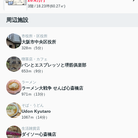
3階 / 18.23坪(60.27㎡)
周辺施設
市役所・区役所
大阪市中央区役所
328ｍ（5分）
喫茶店・カフェ
パンとエスプレッソと堺筋俱楽部
653ｍ（9分）
ラーメン
ラーメン大戦争 せんば心斎橋店
971ｍ（13分）
そば・うどん
Udon Kyutaro
1067ｍ（14分）
生活雑貨店
ダイソー心斎橋店