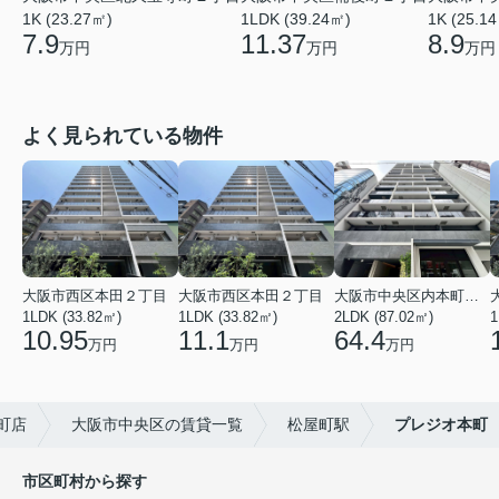
1K (23.27㎡)
1LDK (39.24㎡)
1K (25.1
7.9
11.37
8.9
万円
万円
万円
よく見られている物件
大阪市西区本田２丁目
大阪市西区本田２丁目
大阪市中央区内本町１丁目
1LDK (33.82㎡)
1LDK (33.82㎡)
2LDK (87.02㎡)
1
10.95
11.1
64.4
万円
万円
万円
町店
大阪市中央区の賃貸一覧
松屋町駅
プレジオ本町
市区町村から探す