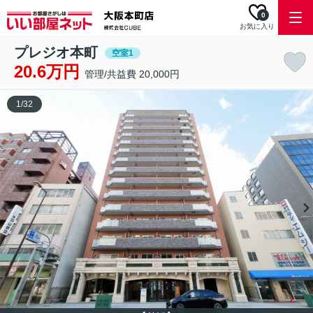
0
お気に入り
プレジオ本町
空室1
20.6万円
管理/共益費 20,000円
1
/
32