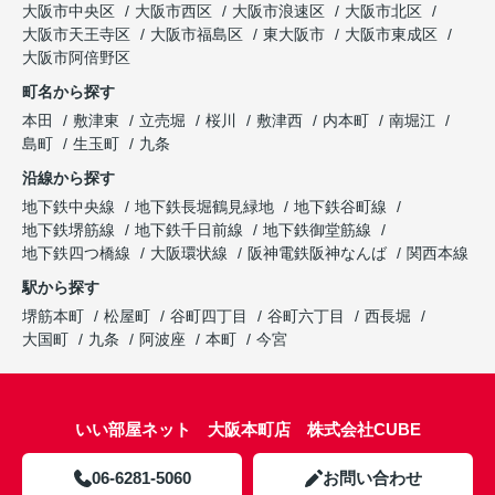
大阪市中央区
大阪市西区
大阪市浪速区
大阪市北区
大阪市天王寺区
大阪市福島区
東大阪市
大阪市東成区
大阪市阿倍野区
町名から探す
本田
敷津東
立売堀
桜川
敷津西
内本町
南堀江
島町
生玉町
九条
沿線から探す
地下鉄中央線
地下鉄長堀鶴見緑地
地下鉄谷町線
地下鉄堺筋線
地下鉄千日前線
地下鉄御堂筋線
地下鉄四つ橋線
大阪環状線
阪神電鉄阪神なんば
関西本線
駅から探す
堺筋本町
松屋町
谷町四丁目
谷町六丁目
西長堀
大国町
九条
阿波座
本町
今宮
いい部屋ネット 大阪本町店 株式会社CUBE
06-6281-5060
お問い合わせ