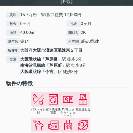
【外観】
15.7万円 管理/共益費 12,000円
賃料
0ヶ月
0ヶ月
敷金
礼金
40.00㎡
2K
面積
間取り
築1年
8階/8階建
築年数
所在階
大阪府
大阪市浪速区
浪速東
２丁目
所在地
大阪環状線
「
芦原橋
」駅 徒歩5分
交通
南海汐見橋線
「
芦原町
」駅 徒歩8分
大阪環状線
「
今宮
」駅 徒歩8分
物件の特徴
バストイレ
室内洗濯機
TVモニタ
独立洗面台
別
置場
付きインタ
ーホン