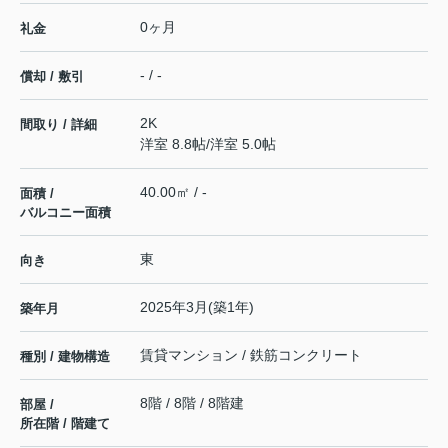
0ヶ月
礼金
- / -
償却 / 敷引
2K
間取り / 詳細
洋室 8.8帖
/
洋室 5.0帖
40.00㎡ / -
面積 /
バルコニー面積
東
向き
2025年3月(築1年)
築年月
賃貸マンション / 鉄筋コンクリート
種別 / 建物構造
8階 / 8階 / 8階建
部屋 /
所在階 / 階建て