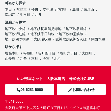
町名から探す
本田
敷津東
桜川
立売堀
内本町
島町
敷津西
南堀江
生玉町
九条
沿線から探す
地下鉄中央線
地下鉄長堀鶴見緑地
地下鉄谷町線
地下鉄堺筋線
地下鉄千日前線
地下鉄御堂筋線
地下鉄四つ橋線
大阪環状線
阪神電鉄阪神なんば
関西本線
駅から探す
堺筋本町
松屋町
谷町四丁目
谷町六丁目
大国町
西長堀
九条
本町
今宮
北浜
いい部屋ネット 大阪本町店 株式会社CUBE
06-6281-5060
お問い合わせ
〒541-0056
大阪府大阪市中央区久太郎町３丁目1-15 メビウス御堂筋本町