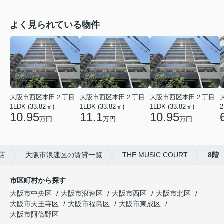
よく見られている物件
大阪市西区本田２丁目
大阪市西区本田２丁目
大阪市西区本田２丁目
1LDK (33.82㎡)
1LDK (33.82㎡)
1LDK (33.82㎡)
2
10.95
11.1
10.95
万円
万円
万円
店
大阪市浪速区の賃貸一覧
THE MUSIC COURT
8階
市区町村から探す
大阪市中央区
大阪市浪速区
大阪市西区
大阪市北区
大阪市天王寺区
大阪市福島区
大阪市東成区
大阪市阿倍野区