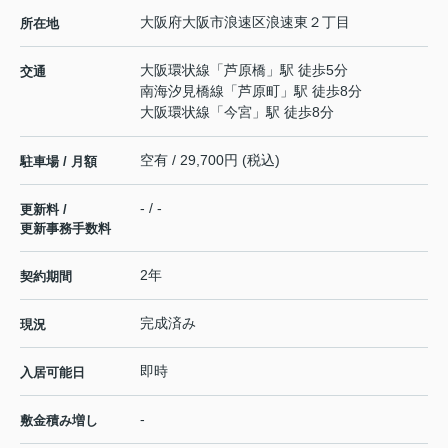
大阪府
大阪市浪速区
浪速東
２丁目
所在地
大阪環状線
「
芦原橋
」駅 徒歩5分
交通
南海汐見橋線
「
芦原町
」駅 徒歩8分
大阪環状線
「
今宮
」駅 徒歩8分
空有 / 29,700円 (税込)
駐車場 / 月額
- / -
更新料 /
更新事務手数料
2年
契約期間
完成済み
現況
即時
入居可能日
-
敷金積み増し