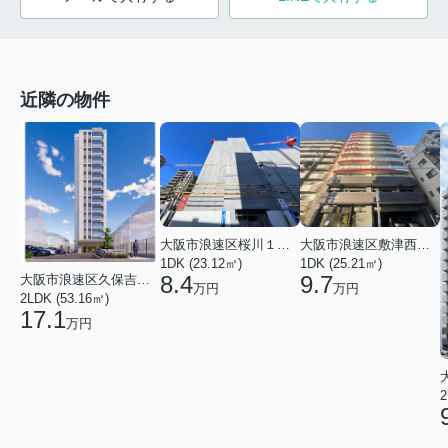
近隣の物件
大阪市浪速区桜川１丁目
大阪市浪速区敷津西１丁目
1DK (23.12㎡)
1DK (25.21㎡)
8.4
9.7
大阪市浪速区久保吉１丁目
万円
万円
2LDK (53.16㎡)
17.1
万円
2