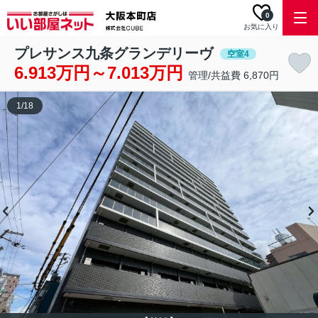
0
お気に入り
プレサンス九条グランデリーヴ
空室4
6.913万円～7.013万円
管理/共益費 6,870円
1
/
18