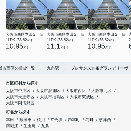
大阪市西区本田２丁目
大阪市西区本田２丁目
大阪市西区本田２丁目
1LDK (33.82㎡)
1LDK (33.82㎡)
1LDK (33.82㎡)
2
10.95
11.1
10.95
万円
万円
万円
阪市西区の賃貸一覧
九条駅
プレサンス九条グランデリーヴ
市区町村から探す
大阪市中央区
大阪市浪速区
大阪市西区
大阪市北区
大阪市天王寺区
大阪市福島区
大阪市東成区
大阪市阿倍野区
町名から探す
本田
敷津東
桜川
立売堀
内本町
島町
敷津西
南堀江
生玉町
九条