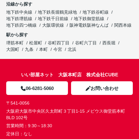
沿線から探す
地下鉄中央線
地下鉄長堀鶴見緑地
地下鉄谷町線
地下鉄堺筋線
地下鉄千日前線
地下鉄御堂筋線
地下鉄四つ橋線
大阪環状線
阪神電鉄阪神なんば
関西本線
駅から探す
堺筋本町
松屋町
谷町四丁目
谷町六丁目
西長堀
大国町
九条
本町
今宮
北浜
いい部屋ネット 大阪本町店 株式会社CUBE
06-6281-5060
お問い合わせ
〒541-0056
大阪府大阪市中央区久太郎町３丁目1-15 メビウス御堂筋本町
BLD 102号
営業時間：
9:30～18:30
定休日：
なし