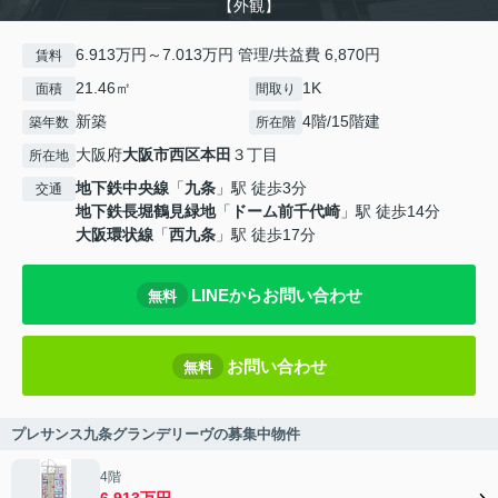
【外観】
6.913万円～7.013万円 管理/共益費 6,870円
賃料
21.46㎡
1K
面積
間取り
新築
4階/15階建
築年数
所在階
大阪府
大阪市西区
本田
３丁目
所在地
地下鉄中央線
「
九条
」駅 徒歩3分
交通
地下鉄長堀鶴見緑地
「
ドーム前千代崎
」駅 徒歩14分
大阪環状線
「
西九条
」駅 徒歩17分
LINEからお問い合わせ
無料
お問い合わせ
無料
プレサンス九条グランデリーヴの募集中物件
4階
6.913万円