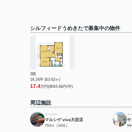
シルフィードうめきたで募集中の物件
3階
19.24坪 (63.62㎡)
17.4
万円(9043.66円/坪)
周辺施設
スーパー
ス
マルシゲ viva大淀店
サ
753ｍ（10分）
9