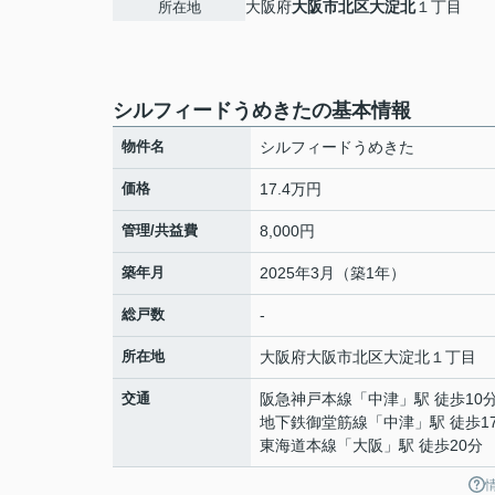
大阪府
大阪市北区
大淀北
１丁目
所在地
シルフィードうめきたの基本情報
物件名
シルフィードうめきた
価格
17.4万円
管理/共益費
8,000円
築年月
2025年3月（築1年）
総戸数
-
所在地
大阪府
大阪市北区
大淀北
１丁目
交通
阪急神戸本線
「
中津
」駅 徒歩10
地下鉄御堂筋線
「
中津
」駅 徒歩1
東海道本線
「
大阪
」駅 徒歩20分