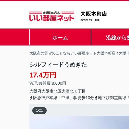
ホーム
沿線から
大阪市の賃貸のことならいい部屋ネット大阪本町店
大阪
シルフィードうめきた
17.4万円
管理/共益費 8,000円
大阪府
大阪市北区
大淀北
１丁目
阪急神戸本線「中津」駅徒歩10分
地下鉄御堂筋線「
1
/
21