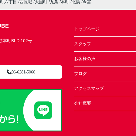
町六丁目
西長堀
大国町
九条
本町
北浜
今宮
BE
トップページ
町BLD 102号
スタッフ
お客様の声
06-6281-5060
ブログ
アクセスマップ
会社概要