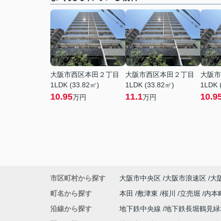
大阪市西区本田２丁目
大阪市西区本田２丁目
大阪市
1LDK (33.82㎡)
1LDK (33.82㎡)
1LDK 
10.95
11.1
10.9
万円
万円
市区町村から探す
大阪市中央区
大阪市浪速区
大
町名から探す
本田
敷津東
桜川
立売堀
内本
沿線から探す
地下鉄中央線
地下鉄長堀鶴見