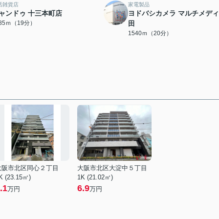
活雑貨店
家電製品
ャンドゥ 十三本町店
ヨドバシカメラ マルチメデ
485ｍ（19分）
田
1540ｍ（20分）
大阪市北区同心２丁目
大阪市北区大淀中５丁目
K (23.15㎡)
1K (21.02㎡)
.1
6.9
万円
万円