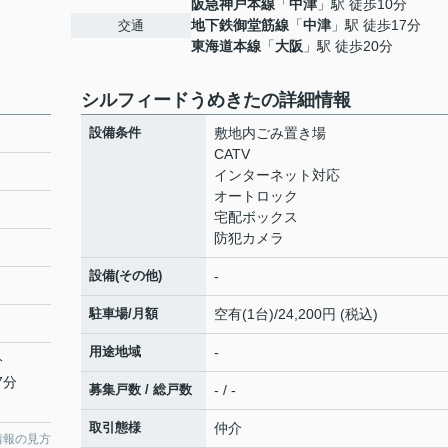
阪急神戸本線
「
中津
」駅 徒歩10分
地下鉄御堂筋線
「
中津
」駅 徒歩17分
交通
東海道本線
「
大阪
」駅 徒歩20分
シルフィードうめきたの詳細情報
設備条件
敷地内ごみ置き場
CATV
インターネット対応
オートロック
宅配ボックス
防犯カメラ
設備(その他)
-
駐車場/月額
空有(1台)/24,200円 (税込)
用途地域
-
分
7分
募集戸数 / 総戸数
- / -
取引態様
仲介
情報の見方