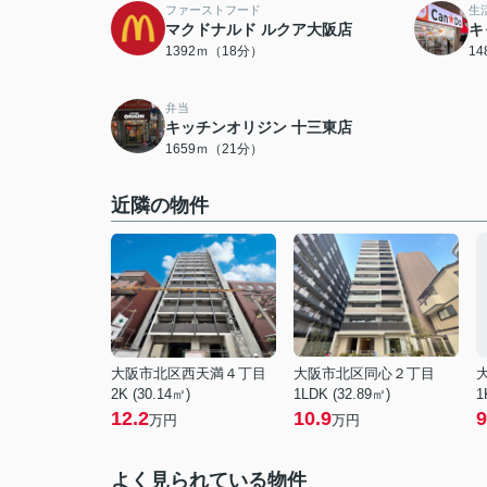
ファーストフード
生
マクドナルド ルクア大阪店
キ
1392ｍ（18分）
1
弁当
キッチンオリジン 十三東店
1659ｍ（21分）
近隣の物件
大阪市北区西天満４丁目
大阪市北区同心２丁目
2K (30.14㎡)
1LDK (32.89㎡)
1
12.2
10.9
9
万円
万円
よく見られている物件