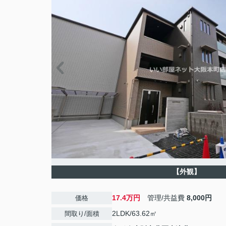
【外観】
17.4万円
管理/共益費
8,000円
価格
2LDK/63.62㎡
間取り/面積