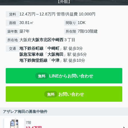
【外観】
12.4万円～12.8万円 管理/共益費 10,000円
賃料
30.81㎡
1DK
面積
間取り
築7年
7階/10階建
築年数
所在階
大阪府
大阪市北区
中崎西
３丁目
所在地
地下鉄谷町線
「
中崎町
」駅 徒歩3分
交通
阪急宝塚本線
「
大阪梅田
」駅 徒歩5分
地下鉄御堂筋線
「
中津
」駅 徒歩10分
LINEからお問い合わせ
無料
お問い合わせ
無料
アザレア梅田の募集中物件
7階
12.4万円