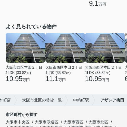
9.1
万円
よく見られている物件
大阪市西区本田２丁目
大阪市西区本田２丁目
大阪市西区本田２丁目
1LDK (33.82㎡)
1LDK (33.82㎡)
1LDK (33.82㎡)
2
10.95
11.1
10.95
万円
万円
万円
本町店
大阪市北区の賃貸一覧
中崎町駅
アザレア梅田
市区町村から探す
大阪市中央区
大阪市浪速区
大阪市西区
大阪市北区