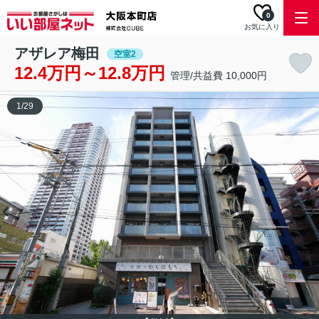
0
お気に入り
アザレア梅田
空室2
12.4万円～12.8万円
管理/共益費 10,000円
1
/
29