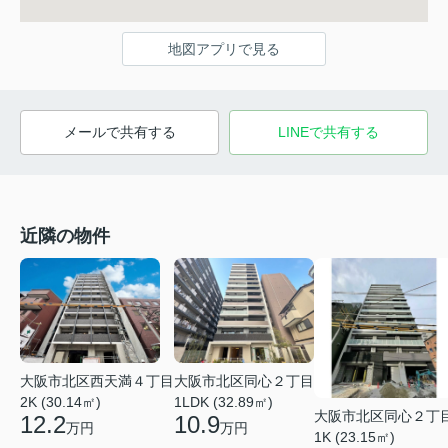
地図アプリで見る
メールで共有する
LINEで共有する
近隣の物件
大阪市北区同心２丁目
大阪市北区西天満４丁目
1LDK (32.89㎡)
2K (30.14㎡)
大阪市北区同心２丁
10.9
12.2
万円
万円
1K (23.15㎡)