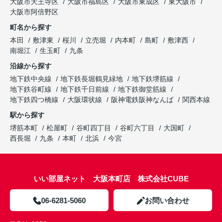
大阪市天王寺区
大阪市福島区
大阪市東成区
東大阪市
大阪市阿倍野区
町名から探す
本田
敷津東
桜川
立売堀
内本町
島町
敷津西
南堀江
生玉町
九条
沿線から探す
地下鉄中央線
地下鉄長堀鶴見緑地
地下鉄堺筋線
地下鉄谷町線
地下鉄千日前線
地下鉄御堂筋線
地下鉄四つ橋線
大阪環状線
阪神電鉄阪神なんば
関西本線
駅から探す
堺筋本町
松屋町
谷町四丁目
谷町六丁目
大国町
西長堀
九条
本町
北浜
今宮
いい部屋ネット 大阪本町店 株式会社CUBE
06-6281-5060
お問い合わせ