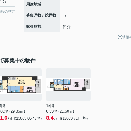
9分
用途地域
-
情報の見方
募集戸数 / 総戸数
- / -
取引態様
仲介
情報
で募集中の物件
4階
15階
.88坪 (29.36㎡)
6.53坪 (21.60㎡)
1.6
8.4
万円(13063.06円/坪)
万円(12863.71円/坪)