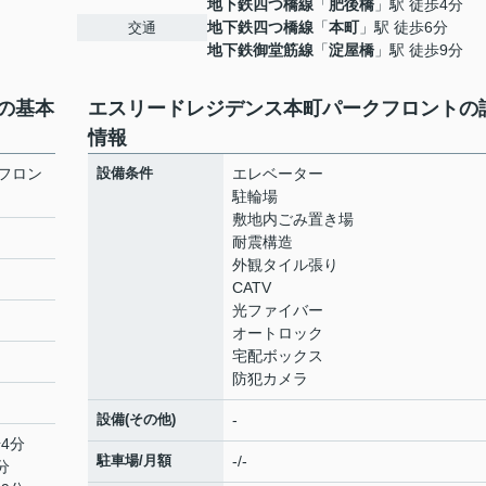
地下鉄四つ橋線
「
肥後橋
」駅 徒歩4分
地下鉄四つ橋線
「
本町
」駅 徒歩6分
交通
地下鉄御堂筋線
「
淀屋橋
」駅 徒歩9分
の基本
エスリードレジデンス本町パークフロントの
情報
フロン
設備条件
エレベーター
駐輪場
敷地内ごみ置き場
耐震構造
外観タイル張り
CATV
光ファイバー
オートロック
宅配ボックス
防犯カメラ
設備(その他)
-
4分
駐車場/月額
-/-
分