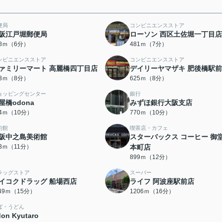
便局
コンビニエンスストア
阪江戸堀郵便局
ローソン 西区土佐堀一丁目店
08ｍ（6分）
481ｍ（7分）
ンビニエンスストア
コンビニエンスストア
ァミリーマート 高麗橋四丁目店
デイリーヤマザキ 肥後橋駅
03ｍ（8分）
625ｍ（8分）
ョッピングセンター
銀行
屋橋odona
みずほ銀行大阪支店
64ｍ（10分）
770ｍ（10分）
術館
喫茶店・カフェ
阪中之島美術館
スターバックス コーヒー 御
33ｍ（11分）
本町店
899ｍ（12分）
ラッグストア
スーパー
イコクドラッグ 船場西店
ライフ 阿波座駅前店
149ｍ（15分）
1206ｍ（16分）
ば・うどん
on Kyutaro