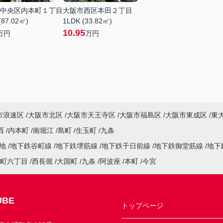
中央区内本町１丁目
大阪市西区本田２丁目
(87.02㎡)
1LDK (33.82㎡)
10.95
万円
万円
市浪速区
大阪市北区
大阪市天王寺区
大阪市福島区
大阪市東成区
東
西
内本町
南堀江
島町
生玉町
九条
緑地
地下鉄谷町線
地下鉄堺筋線
地下鉄千日前線
地下鉄御堂筋線
地下
町六丁目
西長堀
大国町
九条
阿波座
本町
今宮
BE
トップページ