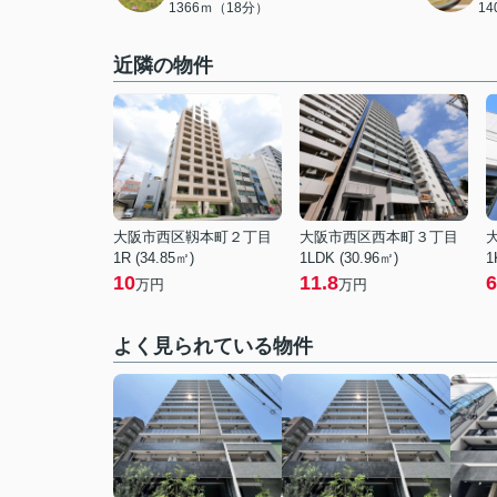
1366ｍ（18分）
1
近隣の物件
大阪市西区靱本町２丁目
大阪市西区西本町３丁目
1R (34.85㎡)
1LDK (30.96㎡)
1
10
11.8
6
万円
万円
よく見られている物件