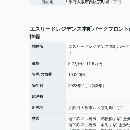
大阪府
大阪市西区
京町堀
１丁目
所在地
エスリードレジデンス本町パークフロント
情報
物件名
エスリードレジデンス本町パーク
ト
価格
8.2万円～11.6万円
管理/共益費
10,000円
築年月
2023年2月（築3年）
総戸数
-
所在地
大阪府
大阪市西区
京町堀
１丁目
交通
地下鉄四つ橋線
「
肥後橋
」駅 徒歩
地下鉄四つ橋線
「
本町
」駅 徒歩6