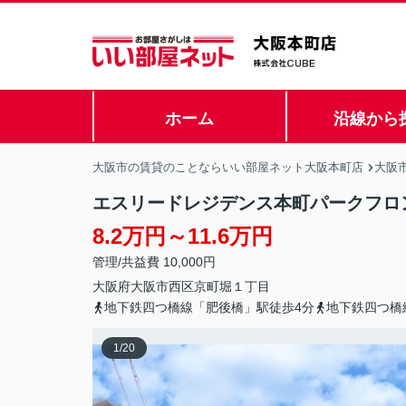
ホーム
沿線から
大阪市の賃貸のことならいい部屋ネット大阪本町店
大阪
エスリードレジデンス本町パークフロ
8.2万円～11.6万円
管理/共益費 10,000円
大阪府
大阪市西区
京町堀
１丁目
地下鉄四つ橋線「肥後橋」駅徒歩4分
地下鉄四つ橋
1
/
20