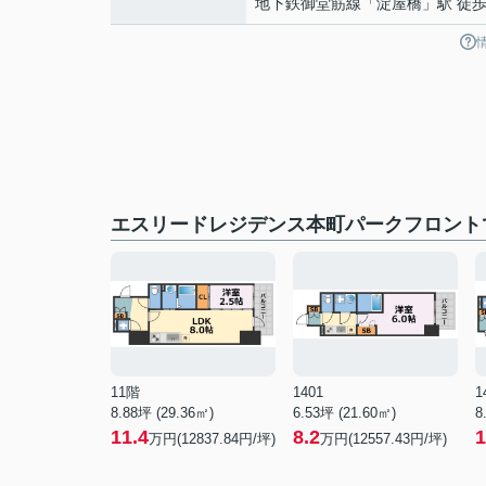
地下鉄御堂筋線
「
淀屋橋
」駅 徒歩
エスリードレジデンス本町パークフロント
11階
1401
1
8.88坪 (29.36㎡)
6.53坪 (21.60㎡)
8
11.4
8.2
1
万円(12837.84円/坪)
万円(12557.43円/坪)