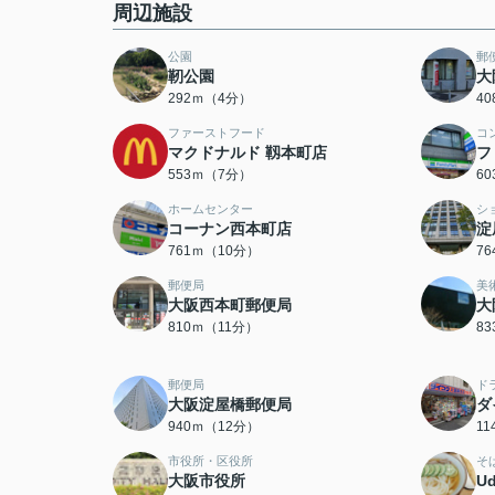
周辺施設
公園
郵
靭公園
大
292ｍ（4分）
4
ファーストフード
コ
マクドナルド 靱本町店
フ
553ｍ（7分）
6
ホームセンター
シ
コーナン西本町店
淀
761ｍ（10分）
7
郵便局
美
大阪西本町郵便局
大
810ｍ（11分）
8
郵便局
ド
大阪淀屋橋郵便局
ダ
940ｍ（12分）
1
市役所・区役所
そ
大阪市役所
Ud