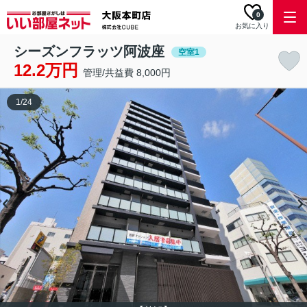
0
お気に入り
シーズンフラッツ阿波座
空室1
12.2万円
管理/共益費 8,000円
1
/
24