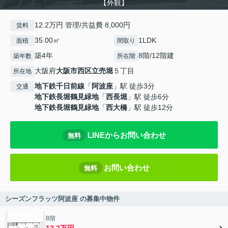
【外観】
12.2万円 管理/共益費 8,000円
賃料
35.00㎡
1LDK
面積
間取り
築4年
8階/12階建
築年数
所在階
大阪府
大阪市西区
立売堀
５丁目
所在地
地下鉄千日前線
「
阿波座
」駅 徒歩3分
交通
地下鉄長堀鶴見緑地
「
西長堀
」駅 徒歩6分
地下鉄長堀鶴見緑地
「
西大橋
」駅 徒歩12分
LINEからお問い合わせ
無料
お問い合わせ
無料
シーズンフラッツ阿波座 の募集中物件
8階
12.2万円