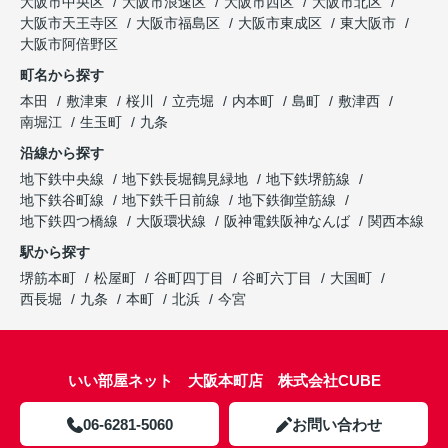
大阪市中央区
大阪市浪速区
大阪市西区
大阪市北区
大阪市天王寺区
大阪市福島区
大阪市東成区
東大阪市
大阪市阿倍野区
町名から探す
本田
敷津東
桜川
立売堀
内本町
島町
敷津西
南堀江
生玉町
九条
沿線から探す
地下鉄中央線
地下鉄長堀鶴見緑地
地下鉄堺筋線
地下鉄谷町線
地下鉄千日前線
地下鉄御堂筋線
地下鉄四つ橋線
大阪環状線
阪神電鉄阪神なんば
関西本線
駅から探す
堺筋本町
松屋町
谷町四丁目
谷町六丁目
大国町
西長堀
九条
本町
北浜
今宮
いい部屋ネット 大阪本町店 株式会社CUBE
06-6281-5060
お問い合わせ