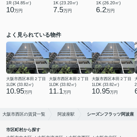
1R (34.85㎡)
1K (23.20㎡)
1K (26.20㎡)
10
7.5
6.2
万円
万円
万円
よく見られている物件
大阪市西区本田２丁目
大阪市西区本田２丁目
大阪市西区本田２丁目
1LDK (33.82㎡)
1LDK (33.82㎡)
1LDK (33.82㎡)
2
10.95
11.1
10.95
万円
万円
万円
大阪市西区の賃貸一覧
阿波座駅
シーズンフラッツ阿波座
市区町村から探す