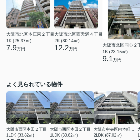
大阪市北区本庄東２丁目
大阪市北区西天満４丁目
1K (25.37㎡)
2K (30.14㎡)
大阪市北区同心２
7.9
12.2
万円
万円
1K (23.15㎡)
9.1
万円
よく見られている物件
大阪市西区本田２丁目
大阪市西区本田２丁目
大阪市中央区内本町１丁目
1LDK (33.82㎡)
1LDK (33.82㎡)
2LDK (87.02㎡)
1