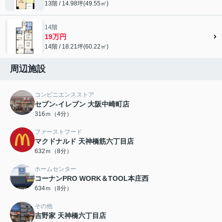
13階 / 14.98坪(49.55㎡)
14階
19万円
14階 / 18.21坪(60.22㎡)
周辺施設
コンビニエンスストア
セブン-イレブン 大阪中崎町店
316ｍ（4分）
ファーストフード
マクドナルド 天神橋筋六丁目店
632ｍ（8分）
ホームセンター
コーナンPRO WORK＆TOOL本庄西
634ｍ（8分）
その他
吉野家 天神橋六丁目店