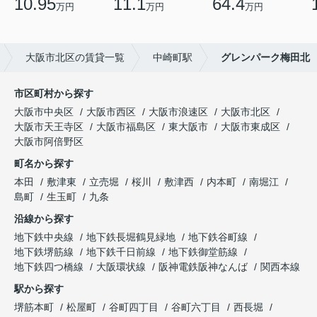
10.95
11.1
64.4
万円
万円
万円
大阪市北区の賃貸一覧
中崎町駅
グレンパーク梅田北
市区町村から探す
大阪市中央区
大阪市西区
大阪市浪速区
大阪市北区
大阪市天王寺区
大阪市福島区
東大阪市
大阪市東成区
大阪市阿倍野区
町名から探す
本田
敷津東
立売堀
桜川
敷津西
内本町
南堀江
島町
生玉町
九条
沿線から探す
地下鉄中央線
地下鉄長堀鶴見緑地
地下鉄谷町線
地下鉄堺筋線
地下鉄千日前線
地下鉄御堂筋線
地下鉄四つ橋線
大阪環状線
阪神電鉄阪神なんば
関西本線
駅から探す
堺筋本町
松屋町
谷町四丁目
谷町六丁目
西長堀