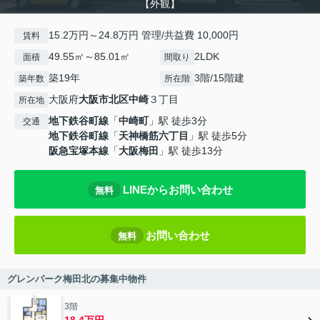
【外観】
15.2万円～24.8万円 管理/共益費 10,000円
賃料
49.55㎡～85.01㎡
2LDK
面積
間取り
築19年
3階/15階建
築年数
所在階
大阪府
大阪市北区
中崎
３丁目
所在地
地下鉄谷町線
「
中崎町
」駅 徒歩3分
交通
地下鉄谷町線
「
天神橋筋六丁目
」駅 徒歩5分
阪急宝塚本線
「
大阪梅田
」駅 徒歩13分
LINEからお問い合わせ
無料
お問い合わせ
無料
グレンパーク梅田北の募集中物件
3階
18.4万円