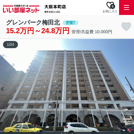
0
お気に入り
グレンパーク梅田北
空室7
15.2万円～24.8万円
管理/共益費 10,000円
1
/
24