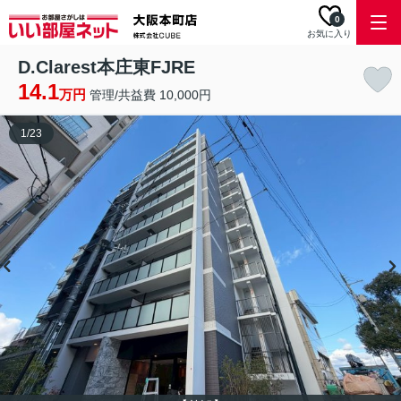
0
お気に入り
D.Clarest本庄東FJRE
14.1
万円
管理/共益費 10,000円
1
/
23