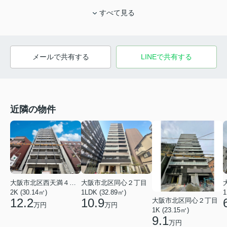
すべて見る
メールで共有する
LINEで共有する
近隣の物件
大阪市北区同心２丁目
大阪市北区西天満４丁目
1LDK (32.89㎡)
2K (30.14㎡)
1
10.9
12.2
大阪市北区同心２丁目
万円
万円
1K (23.15㎡)
9.1
万円