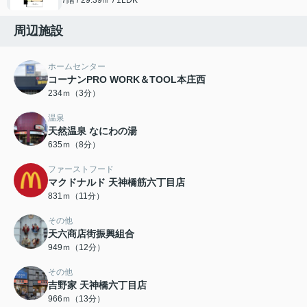
周辺施設
ホームセンター
コーナンPRO WORK＆TOOL本庄西
234ｍ（3分）
温泉
天然温泉 なにわの湯
635ｍ（8分）
ファーストフード
マクドナルド 天神橋筋六丁目店
831ｍ（11分）
その他
天六商店街振興組合
949ｍ（12分）
その他
吉野家 天神橋六丁目店
966ｍ（13分）