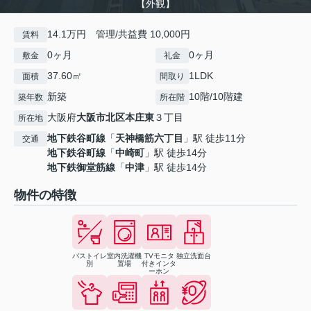
【外観】
14.1万円 管理/共益費 10,000円
賃料
0ヶ月
0ヶ月
敷金
礼金
37.60㎡
1LDK
面積
間取り
新築
10階/10階建
築年数
所在階
大阪府
大阪市北区
本庄東
３丁目
所在地
地下鉄谷町線
「
天神橋筋六丁目
」駅 徒歩11分
交通
地下鉄谷町線
「
中崎町
」駅 徒歩14分
地下鉄御堂筋線
「
中津
」駅 徒歩14分
物件の特徴
バストイレ
室内洗濯機
TVモニタ
独立洗面台
別
置場
付きインタ
ーホン