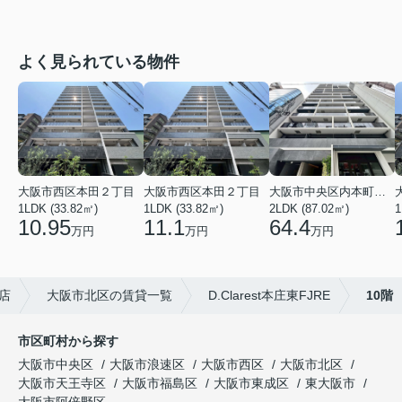
よく見られている物件
大阪市西区本田２丁目
大阪市西区本田２丁目
大阪市中央区内本町１丁目
1LDK (33.82㎡)
1LDK (33.82㎡)
2LDK (87.02㎡)
1
10.95
11.1
64.4
万円
万円
万円
店
大阪市北区の賃貸一覧
D.Clarest本庄東FJRE
10階
市区町村から探す
大阪市中央区
大阪市浪速区
大阪市西区
大阪市北区
大阪市天王寺区
大阪市福島区
大阪市東成区
東大阪市