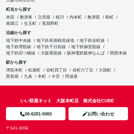
大阪市阿倍野区
町名から探す
本田
敷津東
立売堀
桜川
内本町
敷津西
島町
南堀江
生玉町
兎我野町
沿線から探す
地下鉄中央線
地下鉄長堀鶴見緑地
地下鉄谷町線
地下鉄堺筋線
地下鉄千日前線
地下鉄御堂筋線
地下鉄四つ橋線
大阪環状線
阪神電鉄阪神なんば
関西本線
駅から探す
堺筋本町
松屋町
谷町四丁目
谷町六丁目
大国町
西長堀
九条
本町
今宮
阿波座
いい部屋ネット 大阪本町店 株式会社CUBE
06-6281-5060
お問い合わせ
〒541-0056