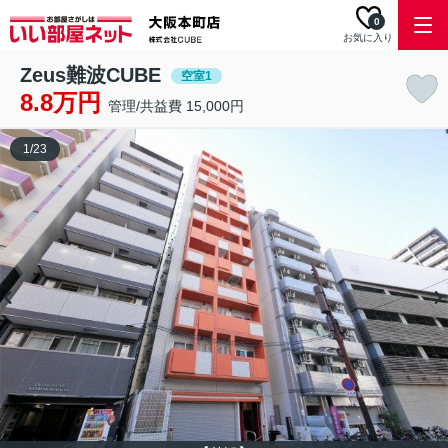
0
お気に入り
Zeus難波CUBE
空室1
8.8万円
管理/共益費 15,000円
1
/
23