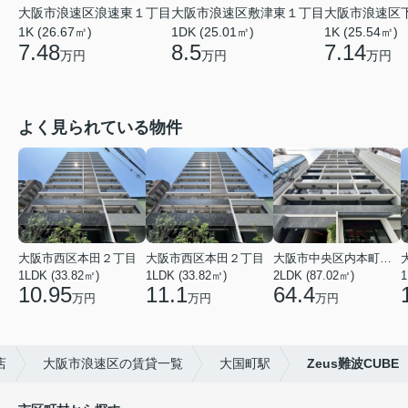
大阪市浪速区浪速東１丁目
大阪市浪速区
大阪市浪速区敷津東１丁目
1K (26.67㎡)
1K (25.54㎡)
1DK (25.01㎡)
7.48
7.14
8.5
万円
万円
万円
よく見られている物件
大阪市西区本田２丁目
大阪市西区本田２丁目
大阪市中央区内本町１丁目
1LDK (33.82㎡)
1LDK (33.82㎡)
2LDK (87.02㎡)
1
10.95
11.1
64.4
万円
万円
万円
店
大阪市浪速区の賃貸一覧
大国町駅
Zeus難波CUBE