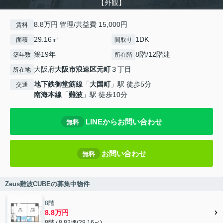
【外観】
8.8万円 管理/共益費 15,000円
賃料
29.16㎡
1DK
面積
間取り
築19年
8階/12階建
築年数
所在階
大阪府
大阪市浪速区
元町
３丁目
所在地
地下鉄御堂筋線
「
大国町
」駅 徒歩5分
交通
南海本線
「
難波
」駅 徒歩10分
LINEからお問い合わせ
無料
お問い合わせ
無料
Zeus難波CUBEの募集中物件
8階
8.8万円
8階 / 8.82坪(29.16㎡)