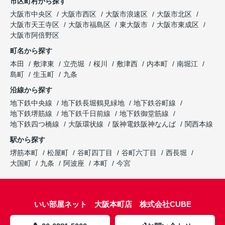
市区町村から探す
大阪市中央区
大阪市西区
大阪市浪速区
大阪市北区
大阪市天王寺区
大阪市福島区
東大阪市
大阪市東成区
大阪市阿倍野区
町名から探す
本田
敷津東
立売堀
桜川
敷津西
内本町
南堀江
島町
生玉町
九条
沿線から探す
地下鉄中央線
地下鉄長堀鶴見緑地
地下鉄谷町線
地下鉄堺筋線
地下鉄千日前線
地下鉄御堂筋線
地下鉄四つ橋線
大阪環状線
阪神電鉄阪神なんば
関西本線
駅から探す
堺筋本町
松屋町
谷町四丁目
谷町六丁目
西長堀
大国町
九条
阿波座
本町
今宮
いい部屋ネット 大阪本町店 株式会社CUBE